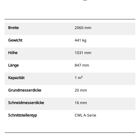
Breite
2060 mm
Gewicht
441 kg
Höhe
1031 mm
Länge
847 mm
Kapazität
1 m³
Grundmesserdicke
20 mm
Schneidmesserdicke
16 mm
Schnittstellentyp
CWL A-Serie