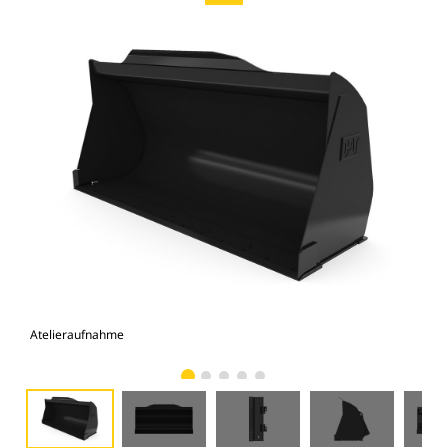
Atelieraufnahme
Vor