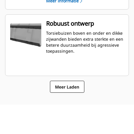
Meer informatie
vanuit de cabine.
Robuust ontwerp
Torsiebuizen boven en onder en dikke
zijwanden bieden extra sterkte en een
betere duurzaamheid bij agressieve
toepassingen.
Meer Laden