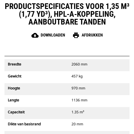
PRODUCTSPECIFICATIES VOOR 1,35 M³
(1,77 YD³), HPL-A-KOPPELING,
AANBOUTBARE TANDEN
cloud_download
print
DOWNLOADEN
AFDRUKKEN
Breedte
2060 mm
Gewicht
457 kg
Hoogte
970 mm
Lengte
1136 mm
Capaciteit
1.35 m³
Dikte van basisrand
20 mm