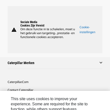
Sociale Media
Cookies Zijn Vereist
Cookie-
warning
Om deze functie in te schakelen, moet u
instellingen
het gebruik van targeting-, prestatie- en
functionele cookies accepteren.
Caterpillar Merken
Caterpillar.com
Contact Caterpillar
Mijn Marketingvoorkeuren
This site uses cookies to improve your
experience. Some are required for the site to
Site Map
function, while others support features,