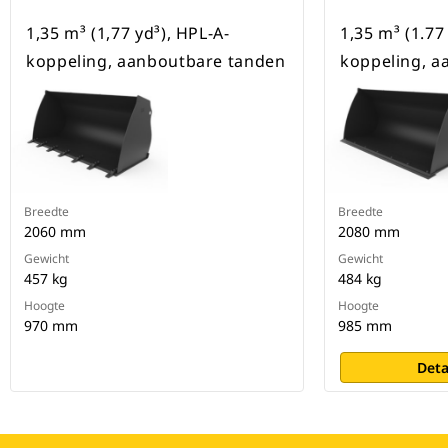
1,35 m³ (1,77 yd³), HPL-A-
1,35 m³ (1.77
koppeling, aanboutbare tanden
koppeling, 
Breedte
Breedte
2060 mm
2080 mm
Gewicht
Gewicht
457 kg
484 kg
Hoogte
Hoogte
970 mm
985 mm
Deta