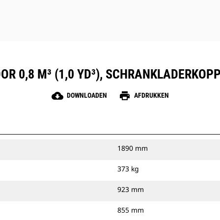
OR 0,8 M³ (1,0 YD³), SCHRANKLADERKO
cloud_download
print
DOWNLOADEN
AFDRUKKEN
1890 mm
373 kg
923 mm
855 mm