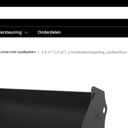
dersteuning
Onderdelen
Universele laadbakken
0,8 m³ (1,0 yd³), schrankladerkoppeling, aanboutbaa