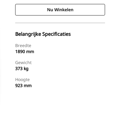
Nu Winkelen
Belangrijke Specificaties
Breedte
1890 mm
Gewicht
373 kg
Hoogte
923 mm
g
Nu Winkelen
Prijsopgave Aanvragen