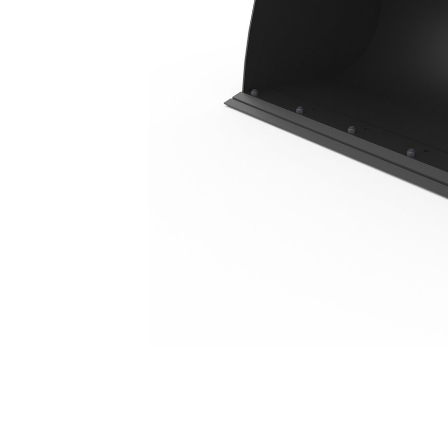
0,8 M³ (1,0 Yd³), Schrankladerkoppeling, Aanboutbaar Mes
Voo
Model wijzigen