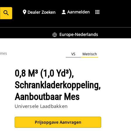
Aanmelden
place
apps
Dealer Zoeken
search
Europe-Nederlands
r mes
VS
Metrisch
0,8 M³ (1,0 Yd³),
Schrankladerkoppeling,
Aanboutbaar Mes
Universele Laadbakken
Prijsopgave Aanvragen