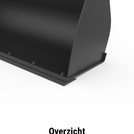
rdelen
Specificaties
Hulpmiddelen
Rondleidin
Overzicht