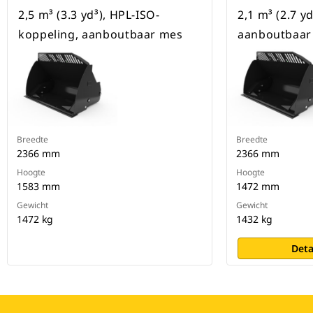
2,5 m³ (3.3 yd³), HPL-ISO-
2,1 m³ (2.7 yd
koppeling, aanboutbaar mes
aanboutbaar
Breedte
Breedte
2366 mm
2366 mm
Hoogte
Hoogte
1583 mm
1472 mm
Gewicht
Gewicht
1472 kg
1432 kg
Deta