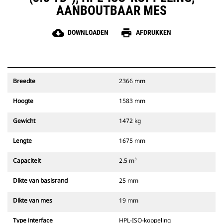
AANBOUTBAAR MES
cloud_download
print
DOWNLOADEN
AFDRUKKEN
Breedte
2366 mm
Hoogte
1583 mm
Gewicht
1472 kg
Lengte
1675 mm
Capaciteit
2.5 m³
Dikte van basisrand
25 mm
Dikte van mes
19 mm
Type interface
HPL-ISO-koppeling