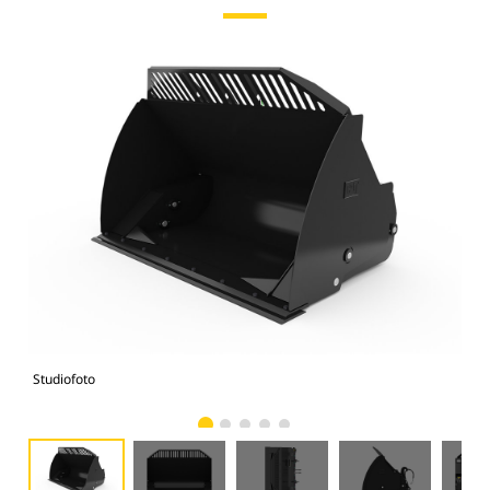
Studiofoto
Voo