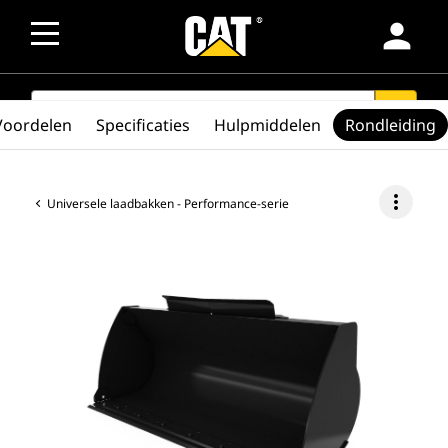
person
SEARCH
search
Voordelen
Specificaties
Hulpmiddelen
Rondleiding
more_vert
Universele laadbakken - Performance-serie