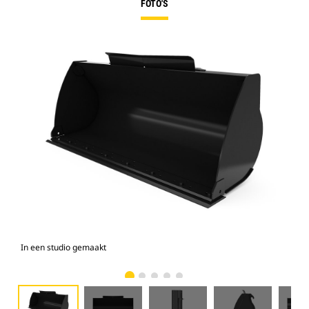
FOTO'S
In een studio gemaakt
Voo