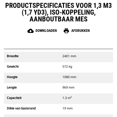
PRODUCTSPECIFICATIES VOOR 1,3 M3
(1,7 YD3), ISO-KOPPELING,
AANBOUTBAAR MES
cloud_download
print
DOWNLOADEN
AFDRUKKEN
Breedte
2401 mm
Gewicht
572 kg
Hoogte
1080 mm
Lengte
969 mm
Capaciteit
1.3 m³
Dikte van basisrand
19 mm