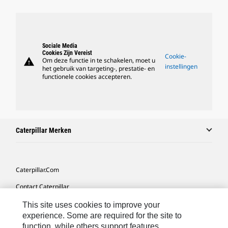
Sociale Media
Cookies Zijn Vereist
Cookie-
warning
Om deze functie in te schakelen, moet u
instellingen
het gebruik van targeting-, prestatie- en
functionele cookies accepteren.
Caterpillar Merken
Caterpillar.com
Contact Caterpillar
Mijn Marketingvoorkeuren
This site uses cookies to improve your
experience. Some are required for the site to
Site Map
function, while others support features,