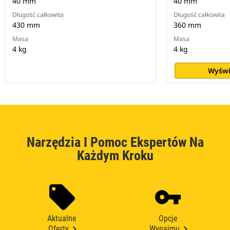
40 mm
40 mm
Długość całkowita
Długość całkowita
430 mm
360 mm
Masa
Masa
4 kg
4 kg
Wyświ
Narzędzia I Pomoc Ekspertów Na
Każdym Kroku
Aktualne
Opcje
Oferty
Wynajmu