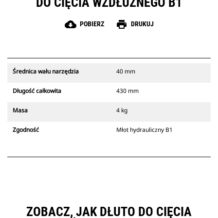
DO CIĘCIA WZDŁUŻNEGO B1
cloud_download
print
POBIERZ
DRUKUJ
Średnica wału narzędzia
40 mm
Długość całkowita
430 mm
Masa
4 kg
Zgodność
Młot hydrauliczny B1
ZOBACZ, JAK DŁUTO DO CIĘCIA