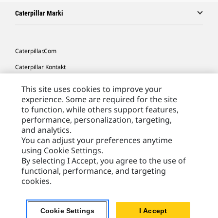
Caterpillar Marki
Caterpillar.com
Caterpillar Kontakt
Caterpillar Kontakt
This site uses cookies to improve your
experience. Some are required for the site
Moje Preferencje Marketingowe
to function, while others support features,
Site Map
performance, personalization, targeting,
and analytics.
Cookie Settings
You can adjust your preferences anytime
Legal
using Cookie Settings.
By selecting I Accept, you agree to the use of
Privacy
functional, performance, and targeting
cookies.
Europe - Polish
© 2026 Caterpillar. Wszelkie prawa zastrzeżone.
Cookie Settings
I Accept