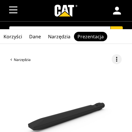
person
SEARCH
search
Korzyści
Dane
Narzędzia
Prezentacja
more_vert
Narzędzia