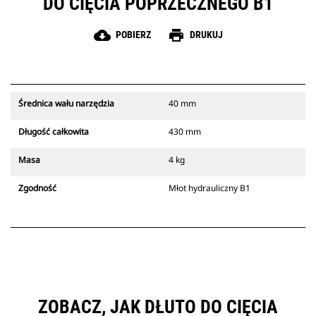
DO CIĘCIA POPRZECZNEGO B1
cloud_download
print
POBIERZ
DRUKUJ
Średnica wału narzędzia
40 mm
Długość całkowita
430 mm
Masa
4 kg
Zgodność
Młot hydrauliczny B1
ZOBACZ, JAK DŁUTO DO CIĘCIA