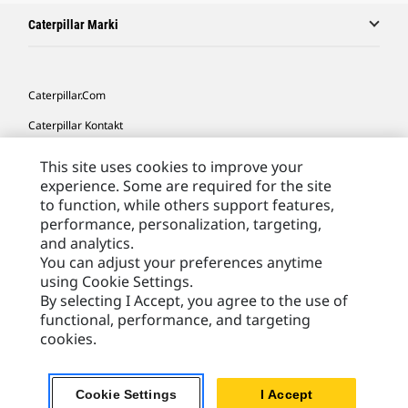
Caterpillar Marki
Caterpillar.com
Caterpillar Kontakt
Caterpillar Kontakt
This site uses cookies to improve your
experience. Some are required for the site
Moje Preferencje Marketingowe
to function, while others support features,
Site Map
performance, personalization, targeting,
and analytics.
Cookie Settings
You can adjust your preferences anytime
Legal
using Cookie Settings.
By selecting I Accept, you agree to the use of
Privacy
functional, performance, and targeting
cookies.
Europe - Polish
© 2026 Caterpillar. Wszelkie prawa zastrzeżone.
Cookie Settings
I Accept