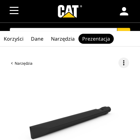
person
SEARCH
search
Korzyści
Dane
Narzędzia
Prezentacja
more_vert
Narzędzia