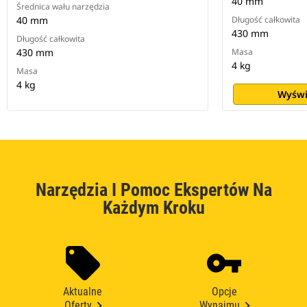
40 mm
Średnica wału narzędzia
40 mm
Długość całkowita
430 mm
Długość całkowita
430 mm
Masa
4 kg
Masa
4 kg
Wyświ
Narzędzia I Pomoc Ekspertów Na
Każdym Kroku
Aktualne
Opcje
Oferty
Wynajmu