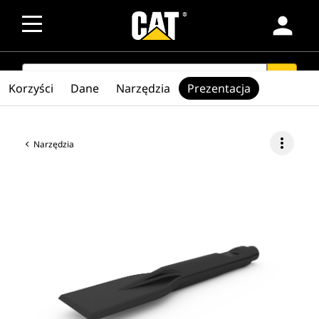
person
SEARCH
search
Korzyści
Dane
Narzędzia
Prezentacja
more_vert
Narzędzia