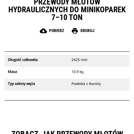
PRZEWODY MŁOTÓW
HYDRAULICZNYCH DO MINIKOPAREK
7–10 TON
cloud_download
print
POBIERZ
DRUKUJ
Długość całkowita
2425 mm
Masa
10.9 kg
Typ osłony węża
Powłoka z tkaniny