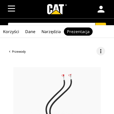
person
SEARCH
search
Korzyści
Dane
Narzędzia
Prezentacja
more_vert
Przewody