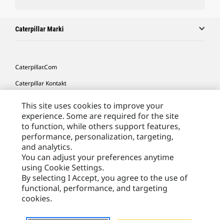
Caterpillar Marki
Caterpillar.com
Caterpillar Kontakt
Caterpillar Kontakt
This site uses cookies to improve your
experience. Some are required for the site
Moje Preferencje Marketingowe
to function, while others support features,
Site Map
performance, personalization, targeting,
and analytics.
Cookie Settings
You can adjust your preferences anytime
Legal
using Cookie Settings.
By selecting I Accept, you agree to the use of
Privacy
functional, performance, and targeting
cookies.