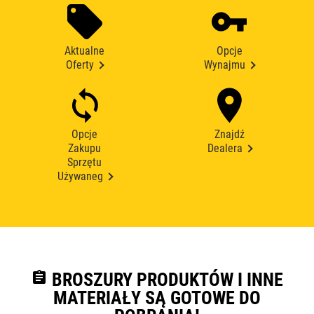
Aktualne
Opcje
Oferty
Wynajmu
Opcje
Znajdź
Zakupu
Dealera
Sprzętu
Używaneg
assignment
BROSZURY PRODUKTÓW I INNE
MATERIAŁY SĄ GOTOWE DO