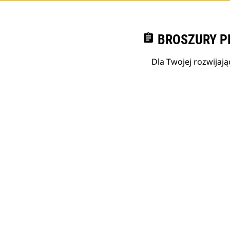
assignment
BROSZURY P
Dla Twojej rozwijają