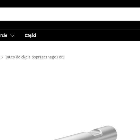
rcie
Części
Dłuto do cięcia poprzecznego H95