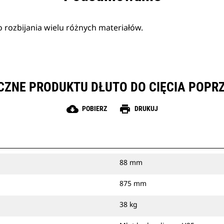
 rozbijania wielu różnych materiałów.
CZNE PRODUKTU DŁUTO DO CIĘCIA POPR
cloud_download
print
POBIERZ
DRUKUJ
88 mm
875 mm
38 kg