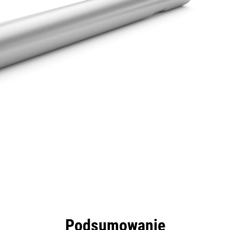
zyści
Dane
Narzędzia
Prezentacja
Podsumowanie