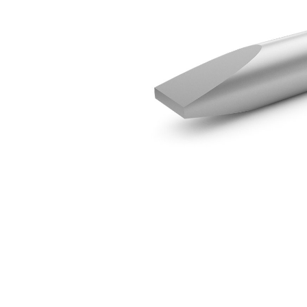
Dłuto Do Cięcia Poprzecznego H95
Kor
Zmień model