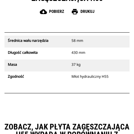
cloud_download
print
POBIERZ
DRUKUJ
Średnica wału narzędzia
58 mm
Długość całkowita
430 mm
Masa
37 kg
Zgodność
Młot hydrauliczny H55
ZOBACZ, JAK PŁYTA ZAGĘSZCZAJĄCA