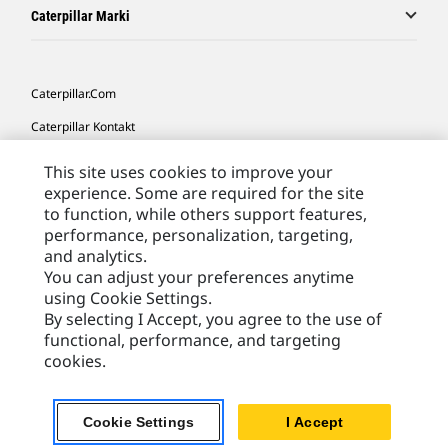
Caterpillar Marki
Caterpillar.com
Caterpillar Kontakt
Caterpillar Kontakt
This site uses cookies to improve your
experience. Some are required for the site
Moje Preferencje Marketingowe
to function, while others support features,
Site Map
performance, personalization, targeting,
and analytics.
Cookie Settings
You can adjust your preferences anytime
Legal
using Cookie Settings.
By selecting I Accept, you agree to the use of
Privacy
functional, performance, and targeting
cookies.
Europe - Polish
© 2026 Caterpillar. Wszelkie prawa zastrzeżone.
Cookie Settings
I Accept