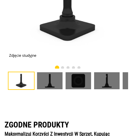
Zdjęcie studyjne
Wid
ZGODNE PRODUKTY
Maksymalizuj Korzyści Z Inwestycji W Sprzęt, Kupując