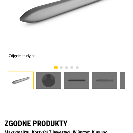
Zdjęcie studyjne
Wid
ZGODNE PRODUKTY
Maksymalizuj Korzyści Z Inwestycji W Sprzęt, Kupując