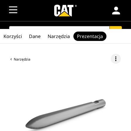
person
SEARCH
search
Korzyści
Dane
Narzędzia
Prezentacja
more_vert
Narzędzia