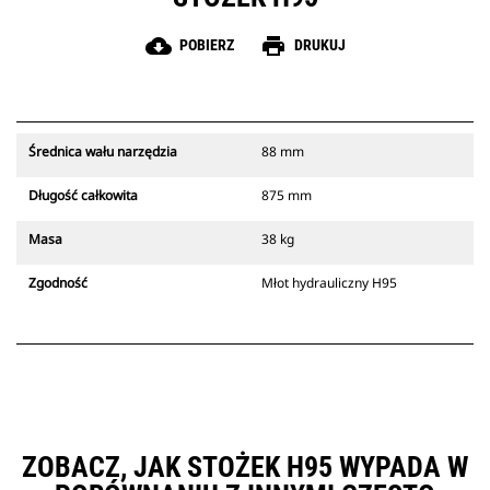
cloud_download
print
POBIERZ
DRUKUJ
Średnica wału narzędzia
88 mm
Długość całkowita
875 mm
Masa
38 kg
Zgodność
Młot hydrauliczny H95
ZOBACZ, JAK STOŻEK H95 WYPADA W