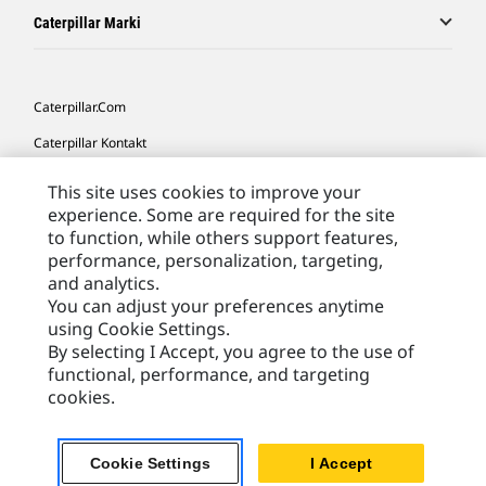
Caterpillar Marki
Caterpillar.com
Caterpillar Kontakt
Caterpillar Kontakt
This site uses cookies to improve your
experience. Some are required for the site
Moje Preferencje Marketingowe
to function, while others support features,
Site Map
performance, personalization, targeting,
and analytics.
Cookie Settings
You can adjust your preferences anytime
Legal
using Cookie Settings.
By selecting I Accept, you agree to the use of
Privacy
functional, performance, and targeting
cookies.
Europe - Polish
© 2026 Caterpillar. Wszelkie prawa zastrzeżone.
Cookie Settings
I Accept