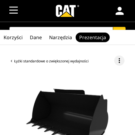
person
SEARCH
search
Korzyści
Dane
Narzędzia
Prezentacja
more_vert
Łyżki standardowe o zwiększonej wydajności