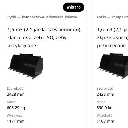
Wybrano
Łyżki — kompaktowa ładowarka kołowa
Łyżki — kompakt
1,6 m3 (2,1 jarda sześciennego),
1,6 m3 (2,1 j
złącze osprzętu ISO, zęby
złącze osprzę
przykręcane
przykręcane
Szerokość
Szerokość
2428 mm
2428 mm
Masa
Masa
608.29 kg
590 9 kg
Wysokość
Wysokość
1171 mm
1163 mm