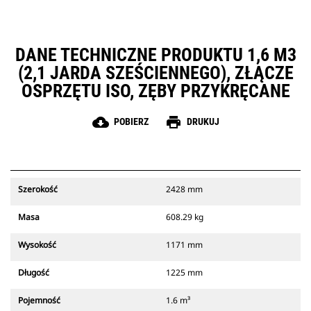
DANE TECHNICZNE PRODUKTU 1,6 M3
(2,1 JARDA SZEŚCIENNEGO), ZŁĄCZE
OSPRZĘTU ISO, ZĘBY PRZYKRĘCANE
cloud_download
print
POBIERZ
DRUKUJ
Szerokość
2428 mm
Masa
608.29 kg
Wysokość
1171 mm
Długość
1225 mm
Pojemność
1.6 m³