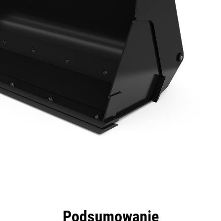
zyści
Dane
Narzędzia
Prezentacja
Podsumowanie