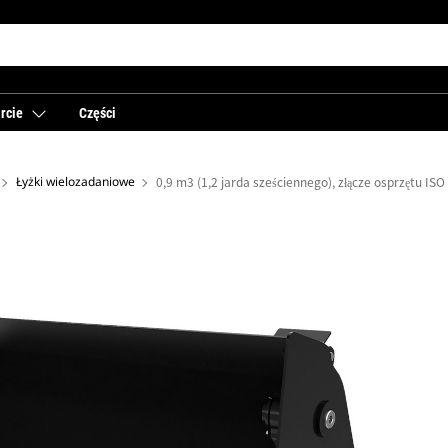
rcie
Części
Łyżki wielozadaniowe
0,9 m3 (1,2 jarda sześciennego), złącze osprzętu ISO