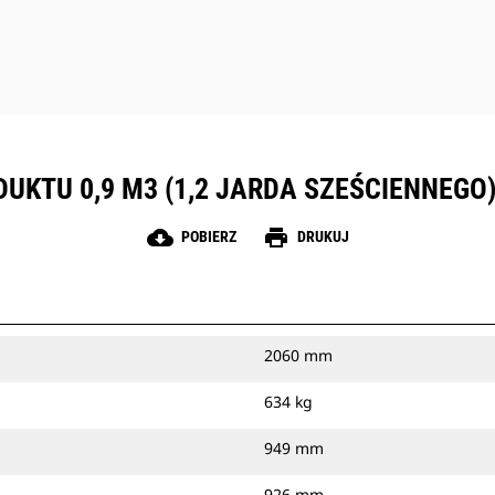
UKTU 0,9 M3 (1,2 JARDA SZEŚCIENNEGO)
cloud_download
print
POBIERZ
DRUKUJ
2060 mm
634 kg
949 mm
926 mm