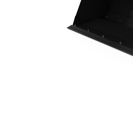
0,9 M3 (1,2 Jarda Sześciennego), Złącze Osprzętu ISO
Kor
Zmień model