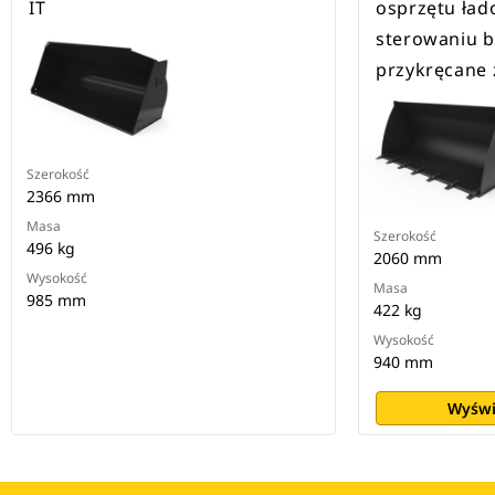
IT
osprzętu ład
sterowaniu 
przykręcane 
Szerokość
2366 mm
Masa
Szerokość
496 kg
2060 mm
Wysokość
Masa
985 mm
422 kg
Wysokość
940 mm
Wyświ