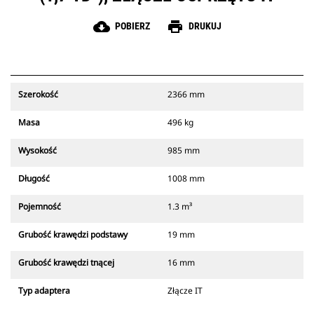
cloud_download
print
POBIERZ
DRUKUJ
Szerokość
2366 mm
Masa
496 kg
Wysokość
985 mm
Długość
1008 mm
Pojemność
1.3 m³
Grubość krawędzi podstawy
19 mm
Grubość krawędzi tnącej
16 mm
Typ adaptera
Złącze IT