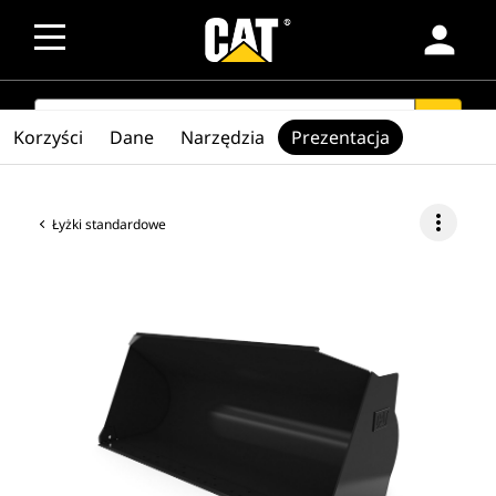
person
SEARCH
search
Korzyści
Dane
Narzędzia
Prezentacja
more_vert
Łyżki standardowe