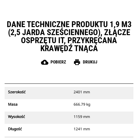
DANE TECHNICZNE PRODUKTU 1,9 M3
(2,5 JARDA SZEŚCIENNEGO), ZŁĄCZE
OSPRZĘTU IT, PRZYKRĘCANA
KRAWĘDŹ TNĄCA
cloud_download
print
POBIERZ
DRUKUJ
Szerokość
2401 mm
Masa
666.79 kg
Wysokość
1159 mm
Długość
1241 mm