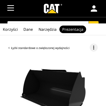
person
SEARCH
search
Korzyści
Dane
Narzędzia
Prezentacja
more_vert
Łyżki standardowe o zwiększonej wydajności