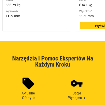
Masa
Masa
666.79 kg
634.1 kg
Wysokość
Wysokość
1159 mm
1171 mm
Wyświ
Narzędzia I Pomoc Ekspertów Na
Każdym Kroku
Aktualne
Opcje
Oferty
Wynajmu