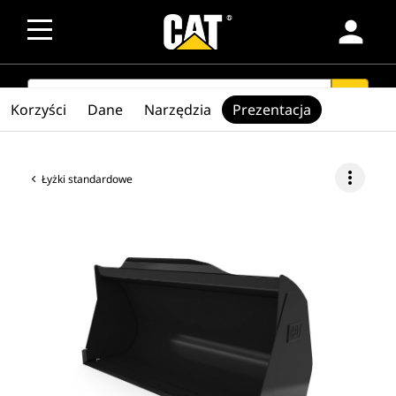
person
SEARCH
search
Korzyści
Dane
Narzędzia
Prezentacja
more_vert
Łyżki standardowe