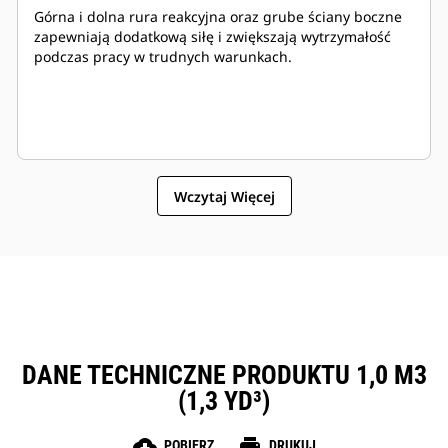
Górna i dolna rura reakcyjna oraz grube ściany boczne
zapewniają dodatkową siłę i zwiększają wytrzymałość
podczas pracy w trudnych warunkach.
Wczytaj Więcej
DANE TECHNICZNE PRODUKTU 1,0 M3
(1,3 YD³)
cloud_download
print
POBIERZ
DRUKUJ