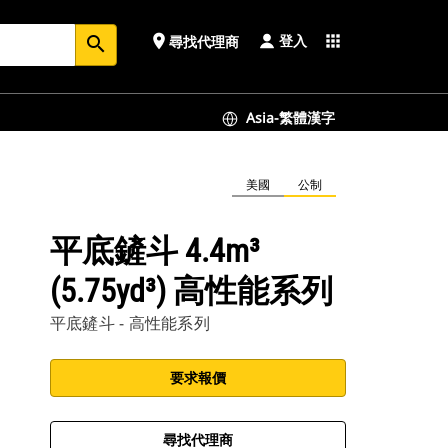
登入
place
apps
尋找代理商
search
Asia-繁體漢字
美國
公制
平底鏟斗 4.4m³
(5.75yd³) 高性能系列
平底鏟斗 - 高性能系列
要求報價
尋找代理商