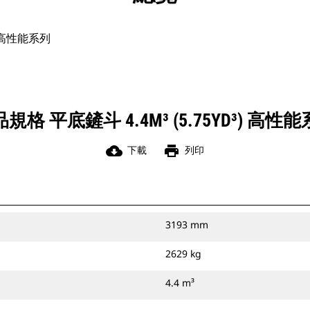
³) 高性能系列
規格 平底鏟斗 4.4M³ (5.75YD³) 高性
cloud_download
print
下載
列印
3193 mm
2629 kg
4.4 m³