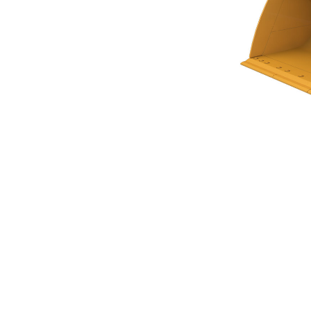
平底鏟斗 4.4m³ (5.75yd³) 高性能系列
優
變更機型