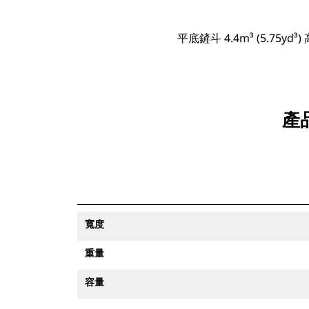
平底鏟斗 4.4m³ (5.75yd
產品
寬度
重量
容量