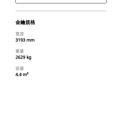
金鑰規格
寬度
3193 mm
重量
2629 kg
容量
4.4 m³
尋找代理商
要求報價