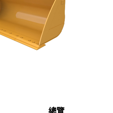
點
規格
機具
導覽
總覽