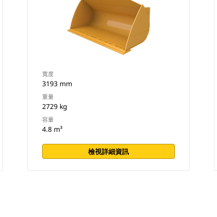
寬度
3193 mm
重量
2729 kg
容量
4.8 m³
檢視詳細資訊