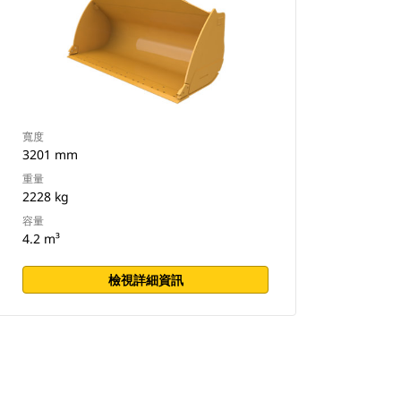
寬度
3201 mm
重量
2228 kg
容量
4.2 m³
檢視詳細資訊