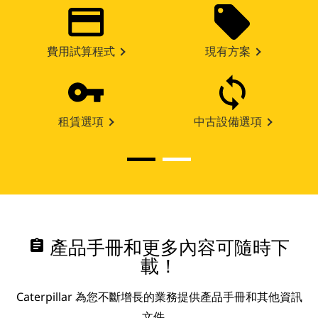
費用試算程式
現有方案
租賃選項
中古設備選項
assignment
產品手冊和更多內容可隨時下
載！
Caterpillar 為您不斷增長的業務提供產品手冊和其他資訊
文件。