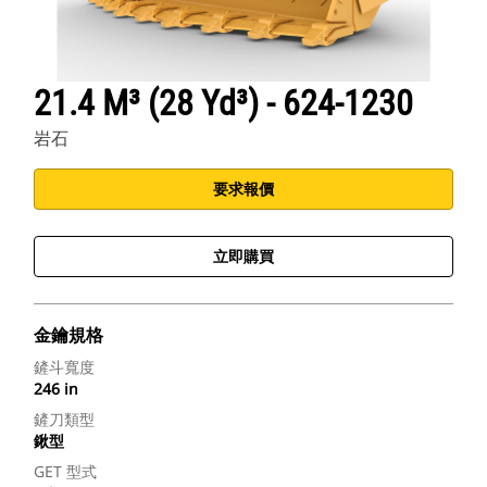
21.4 M³ (28 Yd³) - 624-1230
岩石
要求報價
立即購買
金鑰規格
鏟斗寬度
246 in
鏟刀類型
鍬型
GET 型式