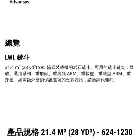
Advansys
總覽
LWL 鏟斗
21.4 m³ (28 yd³) 995 輪式裝載機的岩石鏟斗。可用的鏟斗鏟尖：煤
礦、通用系列、重磨蝕、重磨蝕 ARM、重載型、重載型 ARM、重
穿透。如需額外磨損保護選項的更多資訊，請洽詢代理商。
產品規格 21.4 M³ (28 YD³) - 624-1230