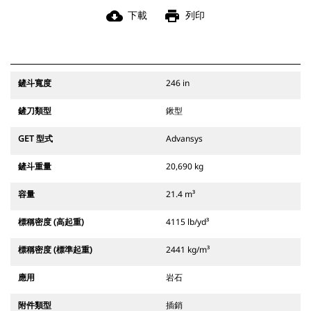
cloud_download
print
下載
列印
鏟斗寬度
246 in
鏟刀類型
鍬型
GET 型式
Advansys
鏟斗重量
20,690 kg
容量
21.4 m³
標稱密度 (高起重)
4115 lb/yd³
標稱密度 (標準起重)
2441 kg/m³
應用
岩石
附件類型
插銷