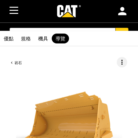
person
SEARCH
search
優點
規格
機具
導覽
more_vert
岩石