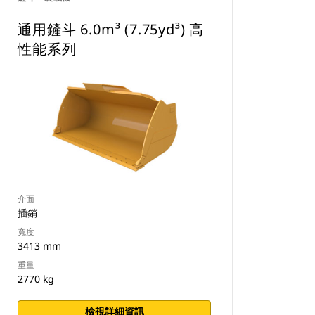
通用鏟斗 6.0m³ (7.75yd³) 高
性能系列
介面
插銷
寬度
3413 mm
重量
2770 kg
檢視詳細資訊