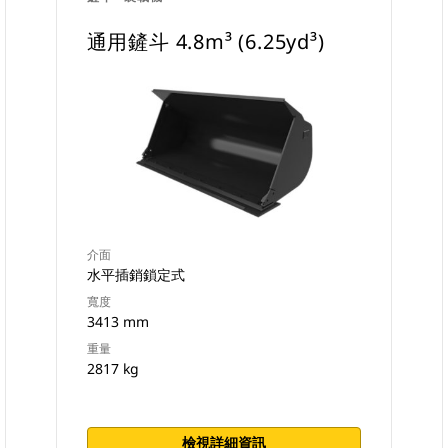
通用鏟斗 4.8m³ (6.25yd³)
介面
水平插銷鎖定式
寬度
3413 mm
重量
2817 kg
檢視詳細資訊