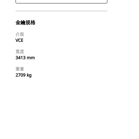
金鑰規格
介面
VCE
寬度
3413 mm
重量
2709 kg
尋找代理商
要求報價