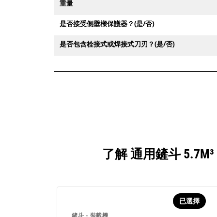
重量
是否接受側壁樑保護器？(是/否)
是否包含栓接式或焊接式刀刃？(是/否)
了解 通用鏟斗 5.7M
已選擇
鏟斗 - 裝載機