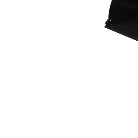
通用鏟斗 5.7m³ (7.50yd³) 高性能系列
優
變更機型