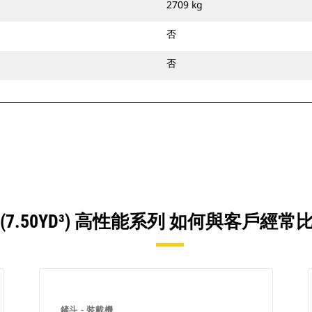
2709 kg
否
否
³ (7.50YD³) 高性能系列 如何與客
鏟斗 - 裝載機