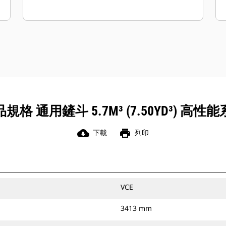
規格 通用鏟斗 5.7M³ (7.50YD³) 高性
cloud_download
print
下載
列印
VCE
3413 mm