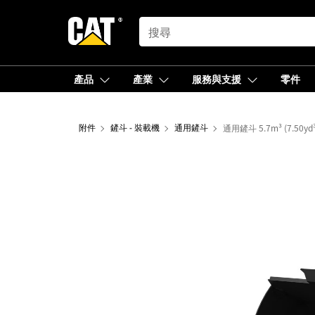
SEARCH
產品
產業
服務與支援
零件
附件
鏟斗 - 裝載機
通用鏟斗
通用鏟斗 5.7m³ (7.50y