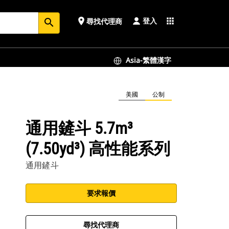
登入
place
apps
尋找代理商
search
Asia-繁體漢字
美國
公制
通用鏟斗 5.7m³
(7.50yd³) 高性能系列
通用鏟斗
要求報價
尋找代理商