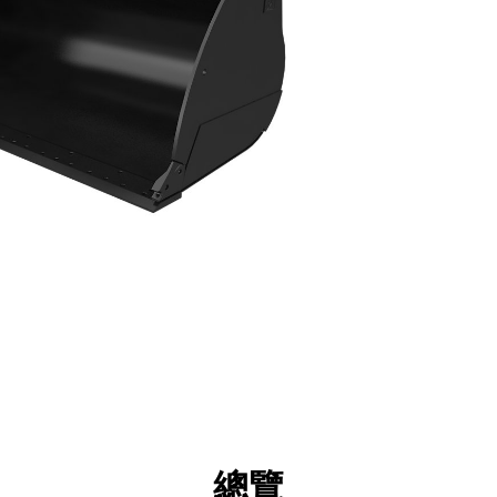
點
規格
機具
導覽
總覽