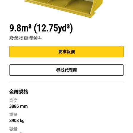
9.8m³ (12.75yd³)
廢棄物處理鏟斗
要求報價
尋找代理商
金鑰規格
寬度
3886 mm
重量
3908 kg
容量