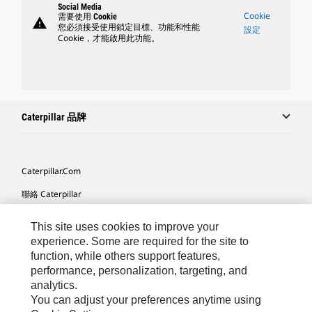
Social Media
Cookie
需要使用 Cookie
warning
您必須接受使用鎖定目標、功能和性能
設定
Cookie，才能啟用此功能。
Caterpillar 品牌
Caterpillar.com
聯絡 Caterpillar
我的行銷偏好設定
This site uses cookies to improve your
網站地圖
experience. Some are required for the site to
function, while others support features,
Cookie Settings
performance, personalization, targeting, and
analytics.
法律
You can adjust your preferences anytime using
隱私權