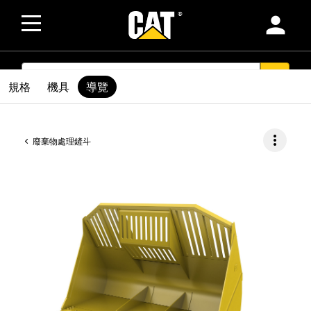
person
SEARCH
search
規格
機具
導覽
more_vert
廢棄物處理鏟斗