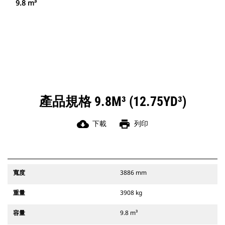
9.8 m³
產品規格 9.8M³ (12.75YD³)
cloud_download
print
下載
列印
寬度
3886 mm
重量
3908 kg
容量
9.8 m³