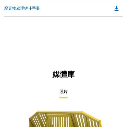
file_download
Do
廢棄物處理鏟斗手冊
P
O
in
a
N
Ta
媒體庫
照片