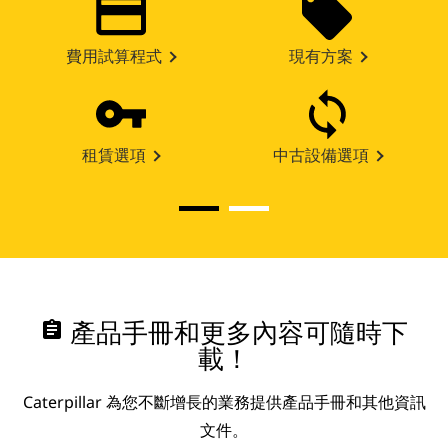
費用試算程式
現有方案
租賃選項
中古設備選項
assignment
產品手冊和更多內容可隨時下
載！
Caterpillar 為您不斷增長的業務提供產品手冊和其他資訊
文件。