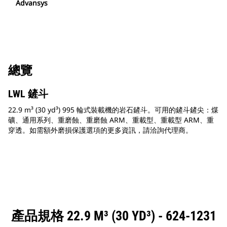
Advansys
總覽
LWL 鏟斗
22.9 m³ (30 yd³) 995 輪式裝載機的岩石鏟斗。可用的鏟斗鏟尖：煤
礦、通用系列、重磨蝕、重磨蝕 ARM、重載型、重載型 ARM、重
穿透。如需額外磨損保護選項的更多資訊，請洽詢代理商。
產品規格 22.9 M³ (30 YD³) - 624-1231