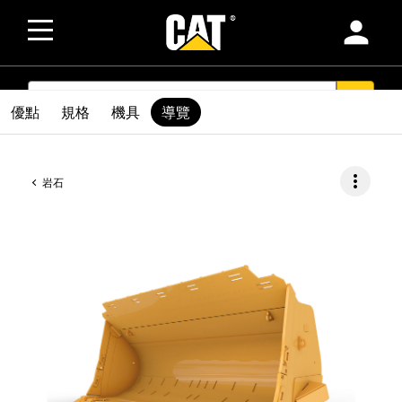
person
SEARCH
search
優點
規格
機具
導覽
more_vert
岩石