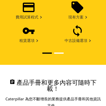
費用試算程式
現有方案
租賃選項
中古設備選項
assignment
產品手冊和更多內容可隨時下
載！
Caterpillar 為您不斷增長的業務提供產品手冊和其他資訊
文件。