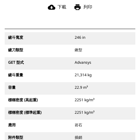
cloud_download
print
下載
列印
鏟斗寬度
246 in
鏟刀類型
鍬型
GET 型式
Advansys
鏟斗重量
21,314 kg
容量
22.9 m³
標稱密度 (高起重)
2251 kg/m³
標稱密度 (標準起重)
2251 kg/m³
應用
岩石
附件類型
插銷