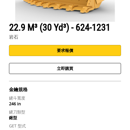
22.9 M³ (30 Yd³) - 624-1231
岩石
要求報價
立即購買
金鑰規格
鏟斗寬度
246 in
鏟刀類型
鍬型
GET 型式