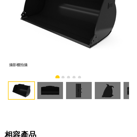
攝影棚拍攝
正
相容產品