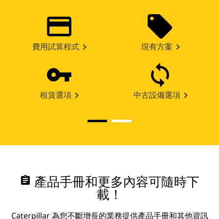
費用試算程式
現有方案
租賃選項
中古設備選項
assignment
產品手冊和更多內容可隨時下
載！
Caterpillar 為您不斷增長的業務提供產品手冊和其他資訊