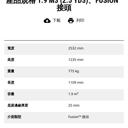
產品規格 1.9 M3 (2.5 YD3)、FUSION™
接頭
cloud_download
print
下載
列印
寬度
2532 mm
高度
1235 mm
重量
775 kg
長度
1109 mm
容量
1.9 m³
底座邊緣厚度
25 mm
介面類型
Fusion™ 接頭