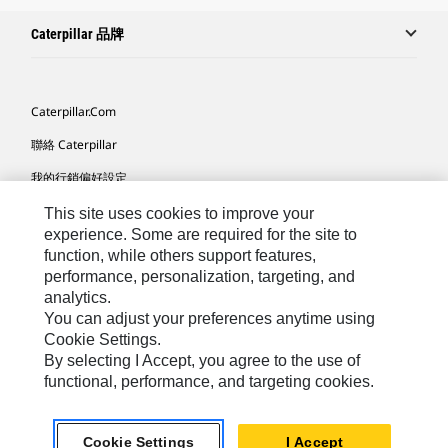
Caterpillar 品牌
Caterpillar.com
聯絡 Caterpillar
我的行銷偏好設定
網站地圖
This site uses cookies to improve your
experience. Some are required for the site to
Cookie Settings
function, while others support features,
performance, personalization, targeting, and
法律
analytics.
隱私權
You can adjust your preferences anytime using
Cookie Settings.
關於 Cat
By selecting I Accept, you agree to the use of
functional, performance, and targeting cookies.
TW - Chinese
© 2026 Caterpillar. All Rights Reserved.
Cookie Settings
I Accept