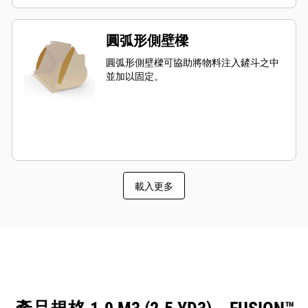
圓弧形側壁樑
圓弧形側壁樑可協助將物料注入鏟斗之中
並加以固定。
載入更多