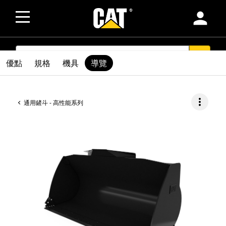
person
SEARCH
search
優點
規格
機具
導覽
more_vert
通用鏟斗 - 高性能系列