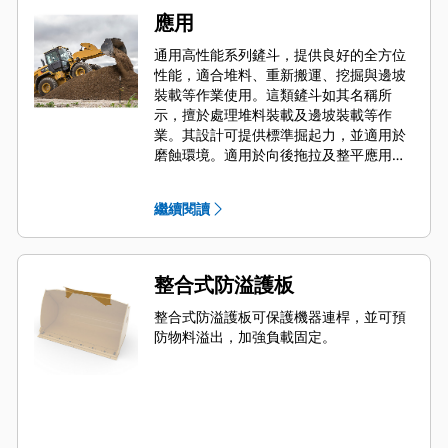
應用
通用高性能系列鏟斗，提供良好的全方位
性能，適合堆料、重新搬運、挖掘與邊坡
裝載等作業使用。這類鏟斗如其名稱所
示，擅於處理堆料裝載及邊坡裝載等作
業。其設計可提供標準掘起力，並適用於
磨蝕環境。適用於向後拖拉及整平應用。
高性能系列鏟斗的填充因子可在規定容量
之上額外增加 115%。
繼續閱讀
整合式防溢護板
整合式防溢護板可保護機器連桿，並可預
防物料溢出，加強負載固定。