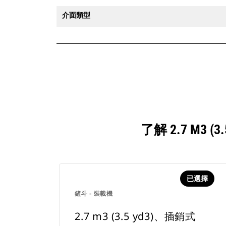
介面類型
了解 2.7 M
已選擇
鏟斗 - 裝載機
2.7 m3 (3.5 yd3)、插銷式