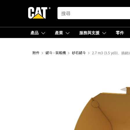
SEARCH
產品
產業
服務與支援
零件
附件
鏟斗 - 裝載機
砂石鏟斗
2.7 m3 (3.5 yd3)、插銷