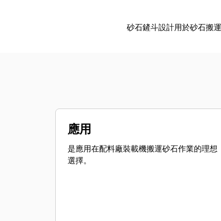
砂石鏟斗設計用於砂石搬
應用
是應用在配料廠裝載機搬運砂石作業的理想
選擇。