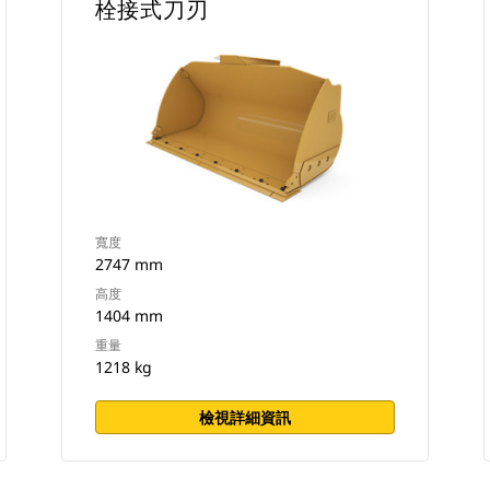
栓接式刀刃
寬度
2747 mm
高度
1404 mm
重量
1218 kg
檢視詳細資訊