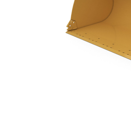
2.7 M3 (3.5 Yd3)、插銷式
優
變更機型