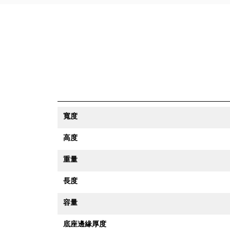
寬度
高度
重量
長度
容量
底座邊緣厚度