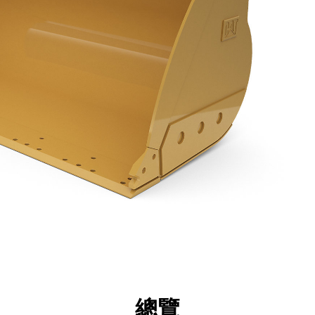
點
規格
機具
導覽
總覽