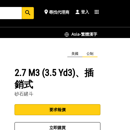
登入
place
apps
尋找代理商
search
Asia-繁體漢字
美國
公制
2.7 M3 (3.5 Yd3)、插
銷式
砂石鏟斗
要求報價
立即購買