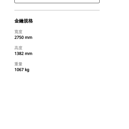
金鑰規格
寬度
2750 mm
高度
1382 mm
重量
1067 kg
立即購買
要求報價