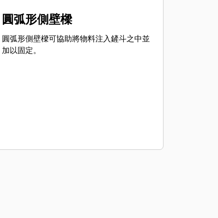
圓弧形側壁樑
圓弧形側壁樑可協助將物料注入鏟斗之中並
加以固定。