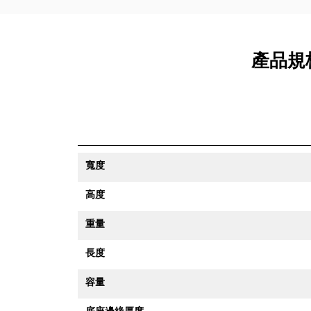
產品規格 
寬度
高度
重量
長度
容量
底座邊緣厚度