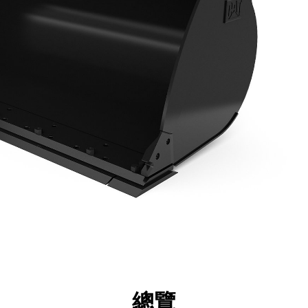
點
規格
機具
導覽
總覽