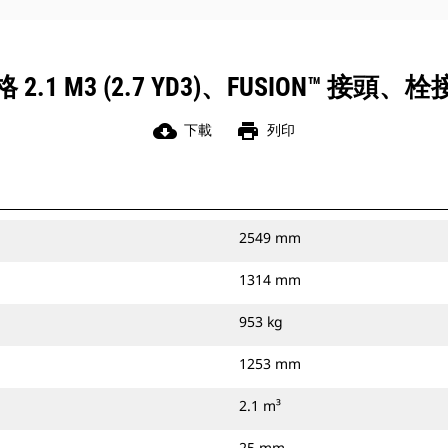
2.1 M3 (2.7 YD3)、FUSION™ 接頭
cloud_download
print
下載
列印
2549 mm
1314 mm
953 kg
1253 mm
2.1 m³
25 mm