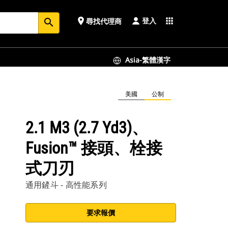
登入
place
apps
尋找代理商
search
Asia-繁體漢字
美國
公制
2.1 M3 (2.7 Yd3)、
Fusion™ 接頭、栓接
式刀刃
通用鏟斗 - 高性能系列
要求報價