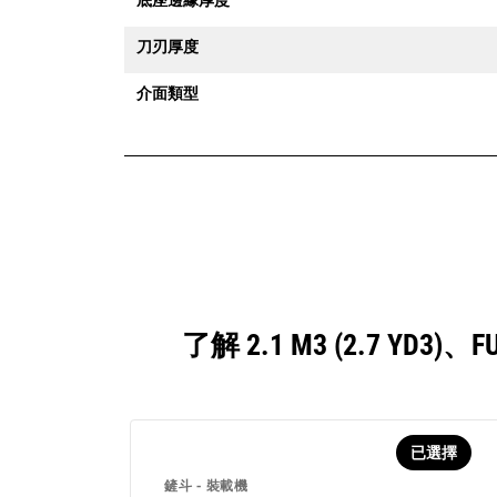
刀刃厚度
介面類型
了解 2.1 M3 (2.7 
已選擇
鏟斗 - 裝載機