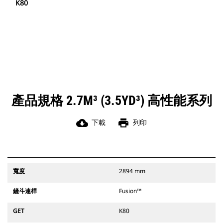
K80
產品規格 2.7M³ (3.5YD³) 高性能系列
cloud_download
print
下載
列印
寬度
2894 mm
鏟斗連桿
Fusion™
GET
K80