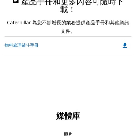
assignment
產品手冊和更多內容可隨時下
載！
Caterpillar 為您不斷增長的業務提供產品手冊和其他資訊
文件。
file_download
Do
物料處理鏟斗手冊
P
O
in
a
N
Ta
媒體庫
照片