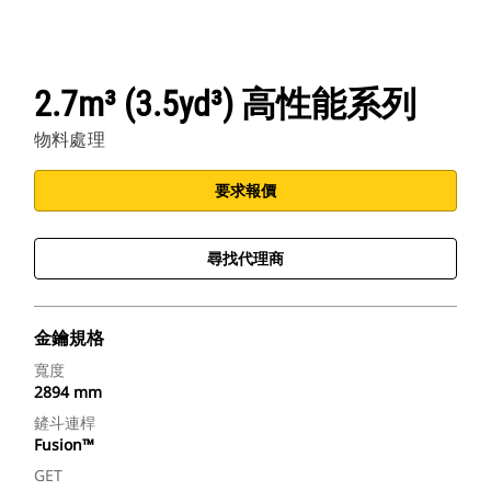
2.7m³ (3.5yd³) 高性能系列
物料處理
要求報價
尋找代理商
金鑰規格
寬度
2894 mm
鏟斗連桿
Fusion™
GET