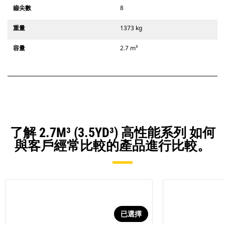
齒尖數
8
重量
1373 kg
容量
2.7 m³
了解 2.7M³ (3.5YD³) 高性能系列 如何
與客戶經常比較的產品進行比較。
已選擇