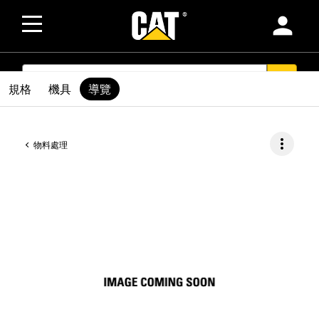
person
SEARCH
search
規格
機具
導覽
more_vert
物料處理