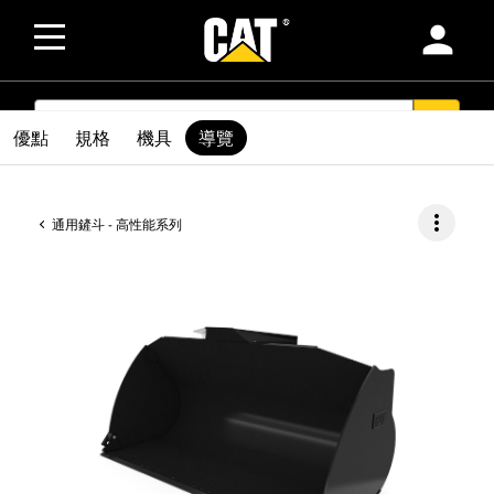
person
SEARCH
search
優點
規格
機具
導覽
more_vert
通用鏟斗 - 高性能系列