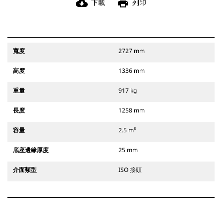
cloud_download
print
下載
列印
寬度
2727 mm
高度
1336 mm
重量
917 kg
長度
1258 mm
容量
2.5 m³
底座邊緣厚度
25 mm
介面類型
ISO 接頭