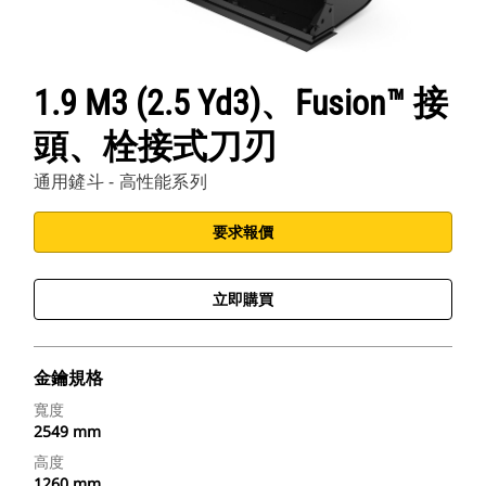
1.9 M3 (2.5 Yd3)、Fusion™ 接
頭、栓接式刀刃
通用鏟斗 - 高性能系列
要求報價
立即購買
金鑰規格
寬度
2549 mm
高度
1260 mm