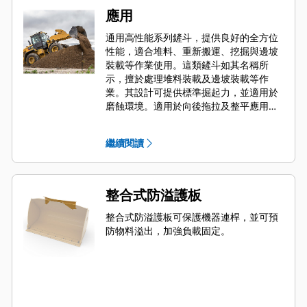
應用
通用高性能系列鏟斗，提供良好的全方位
性能，適合堆料、重新搬運、挖掘與邊坡
裝載等作業使用。這類鏟斗如其名稱所
示，擅於處理堆料裝載及邊坡裝載等作
業。其設計可提供標準掘起力，並適用於
磨蝕環境。適用於向後拖拉及整平應用。
高性能系列鏟斗的填充因子可在規定容量
之上額外增加 115%。
繼續閱讀
整合式防溢護板
整合式防溢護板可保護機器連桿，並可預
防物料溢出，加強負載固定。