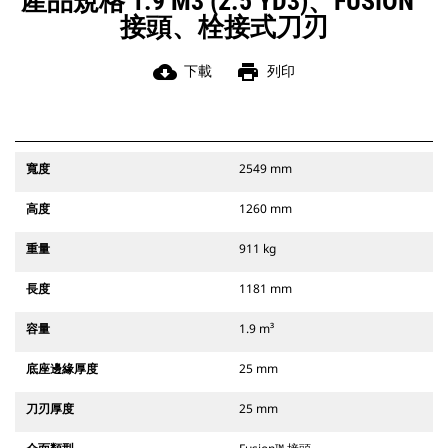
產品規格 1.9 M3 (2.5 YD3)、FUSION™
接頭、栓接式刀刃
cloud_download
print
下載
列印
寬度
2549 mm
高度
1260 mm
重量
911 kg
長度
1181 mm
容量
1.9 m³
底座邊緣厚度
25 mm
刀刃厚度
25 mm