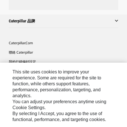
Caterpillar 品牌
Caterpillar.com
聯絡 Caterpillar
我的行銷偏好設定
網站地圖
This site uses cookies to improve your
experience. Some are required for the site to
Cookie Settings
function, while others support features,
performance, personalization, targeting, and
法律
analytics.
隱私權
You can adjust your preferences anytime using
Cookie Settings.
關於 Cat
By selecting I Accept, you agree to the use of
functional, performance, and targeting cookies.