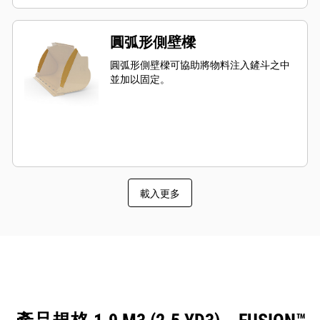
圓弧形側壁樑
圓弧形側壁樑可協助將物料注入鏟斗之中
並加以固定。
載入更多