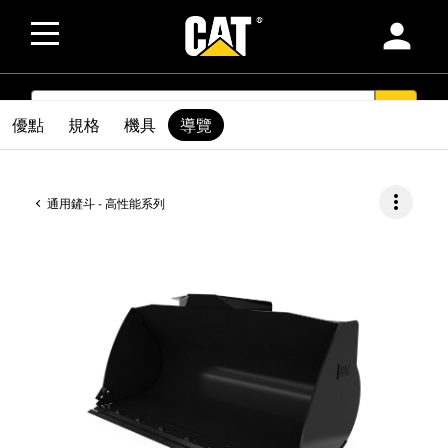
person
SEARCH
search
優點
規格
機具
導覽
more_vert
通用鏟斗 - 高性能系列