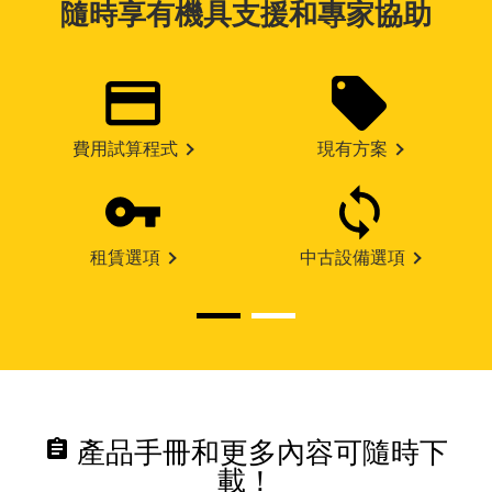
隨時享有機具支援和專家協助
費用試算程式
現有方案
租賃選項
中古設備選項
assignment
產品手冊和更多內容可隨時下
載！