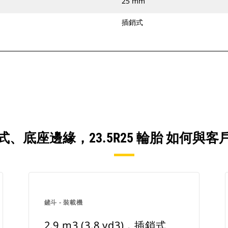
25 mm
插銷式
D3)，插銷式、底座邊緣，23.5R25 輪胎 
鏟斗 - 裝載機
2.9 m3 (3.8 yd3)，插銷式、