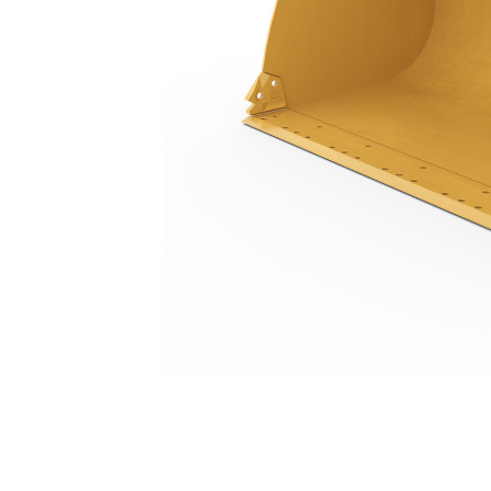
2.9 M3 (3.8 Yd3)，插銷式、底座邊緣，23.5R25 輪胎
優
變更機型