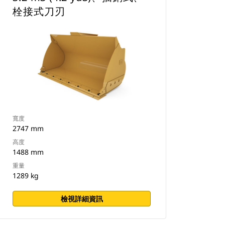
栓接式刀刃
寬度
2747 mm
高度
1488 mm
重量
1289 kg
檢視詳細資訊