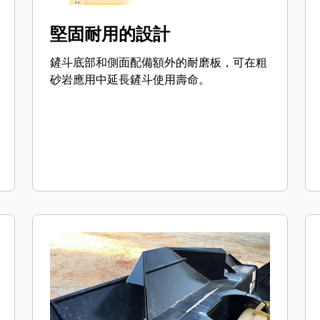
堅固耐用的設計
鏟斗底部和側面配備額外的耐磨板，可在粗
砂岩應用中延長鏟斗使用壽命。