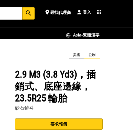
登入
place
apps
尋找代理商
search
Asia-繁體漢字
美國
公制
2.9 M3 (3.8 Yd3)，插
銷式、底座邊緣，
23.5R25 輪胎
砂石鏟斗
要求報價