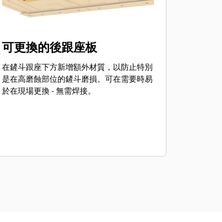
可更換的後跟座板
在鏟斗跟座下方新增額外材質，以防止特別
是在高磨蝕部位的鏟斗磨損。可在需要時易
於在現場更換 - 無需焊接。