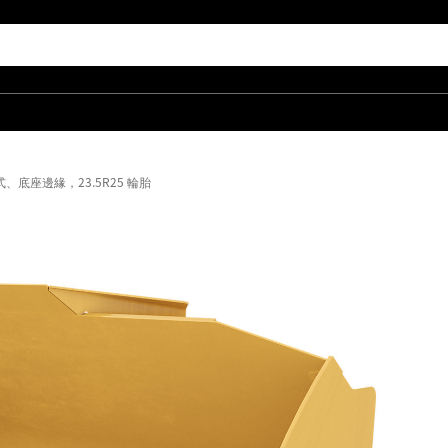
，插銷式、底座邊緣，23.5R25 輪胎