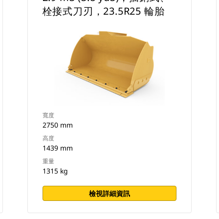
栓接式刀刃，23.5R25 輪胎
寬度
2750 mm
高度
1439 mm
重量
1315 kg
檢視詳細資訊