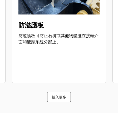
防溢護板
防溢護板可防止石塊或其他物體灑在接頭介
面和液壓系統分部上。
載入更多