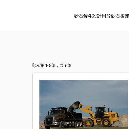
砂石鏟斗設計用於砂石搬
顯示第 1-6 筆，共 9 筆