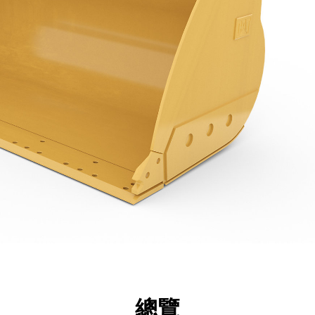
點
規格
機具
導覽
總覽