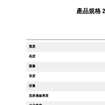
產品規格 2.
寬度
高度
重量
長度
容量
底座邊緣厚度