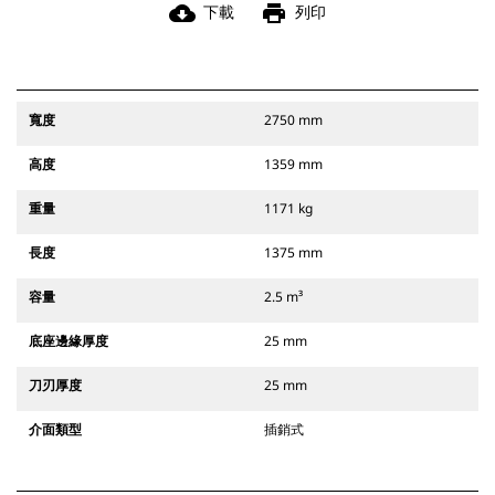
cloud_download
print
下載
列印
寬度
2750 mm
高度
1359 mm
重量
1171 kg
長度
1375 mm
容量
2.5 m³
底座邊緣厚度
25 mm
刀刃厚度
25 mm
介面類型
插銷式