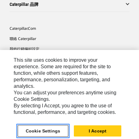
Caterpillar 品牌
Caterpillar.com
聯絡 Caterpillar
我的行銷偏好設定
網站地圖
This site uses cookies to improve your
experience. Some are required for the site to
Cookie Settings
function, while others support features,
performance, personalization, targeting, and
法律
analytics.
隱私權
You can adjust your preferences anytime using
Cookie Settings.
關於 Cat
By selecting I Accept, you agree to the use of
functional, performance, and targeting cookies.
TW - Chinese
© 2026 Caterpillar. All Rights Reserved.
Cookie Settings
I Accept