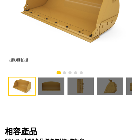
攝影棚拍攝
正
相容產品