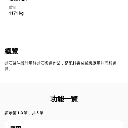
重量
1171 kg
總覽
砂石鏟斗設計用於砂石搬運作業，是配料廠裝載機應用的理想選
擇。
功能一覽
顯示第 1-3 筆，共 5 筆