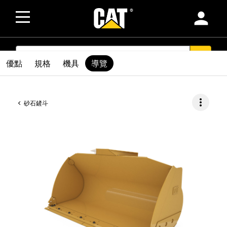
person
SEARCH
search
優點
規格
機具
導覽
more_vert
砂石鏟斗