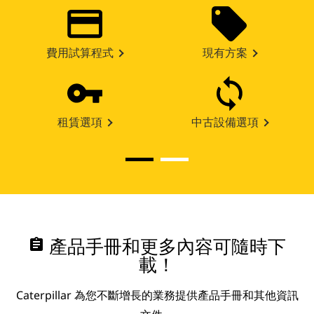
費用試算程式
現有方案
租賃選項
中古設備選項
assignment
產品手冊和更多內容可隨時下
載！
Caterpillar 為您不斷增長的業務提供產品手冊和其他資訊