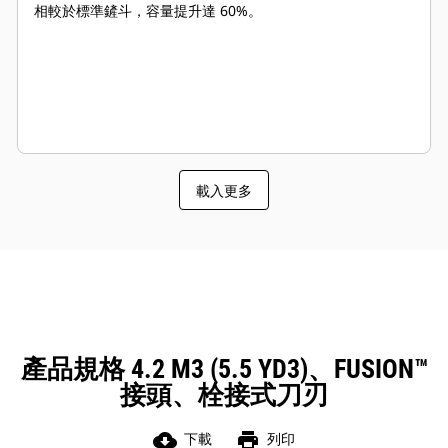
相較於標準鏟斗，容量提升達 60%。
載入更多
產品規格 4.2 M3 (5.5 YD3)、FUSION™
接頭、栓接式刀刃
cloud_download
print
下載
列印