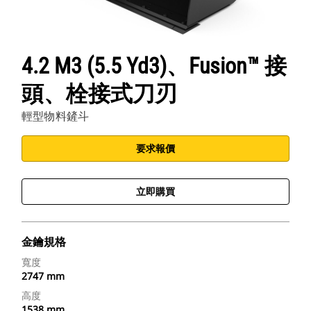
4.2 M3 (5.5 Yd3)、Fusion™ 接
頭、栓接式刀刃
輕型物料鏟斗
要求報價
立即購買
金鑰規格
寬度
2747 mm
高度
1538 mm