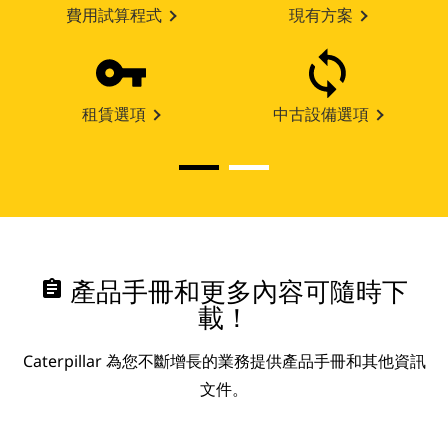
費用試算程式
現有方案
租賃選項
中古設備選項
assignment
產品手冊和更多內容可隨時下
載！
Caterpillar 為您不斷增長的業務提供產品手冊和其他資訊
文件。