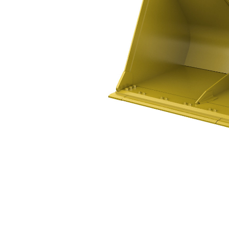
314-3199
規
變更機型