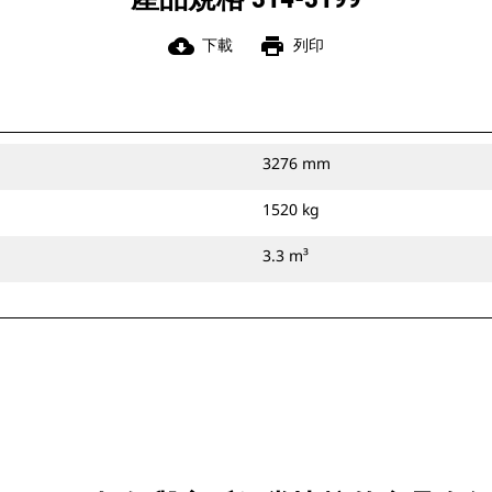
cloud_download
print
下載
列印
3276 mm
1520 kg
3.3 m³