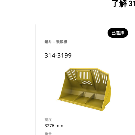
了解 
已選擇
鏟斗 - 裝載機
314-3199
寬度
3276 mm
重量