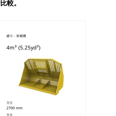
行比較。
鏟斗 - 裝載機
4m³ (5.25yd³)
寬度
2700 mm
重量