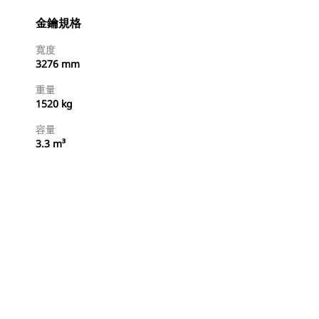
金鑰規格
寬度
3276 mm
重量
1520 kg
容量
3.3 m³
尋找代理商
要求報價