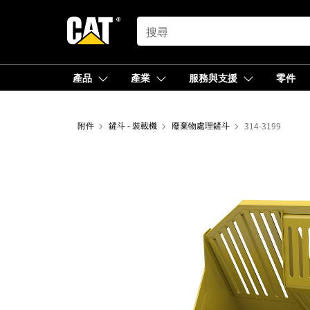
SEARCH
產品
產業
服務與支援
零件
附件
鏟斗 - 裝載機
廢棄物處理鏟斗
314-3199