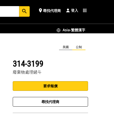
登入
place
apps
尋找代理商
search
Asia-繁體漢字
美國
公制
314-3199
廢棄物處理鏟斗
要求報價
尋找代理商