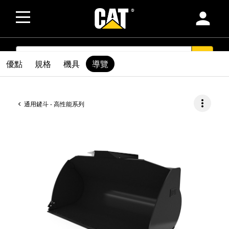
person
SEARCH
search
優點
規格
機具
導覽
more_vert
通用鏟斗 - 高性能系列