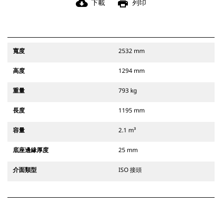
cloud_download
print
下載
列印
寬度
2532 mm
高度
1294 mm
重量
793 kg
長度
1195 mm
容量
2.1 m³
底座邊緣厚度
25 mm
介面類型
ISO 接頭