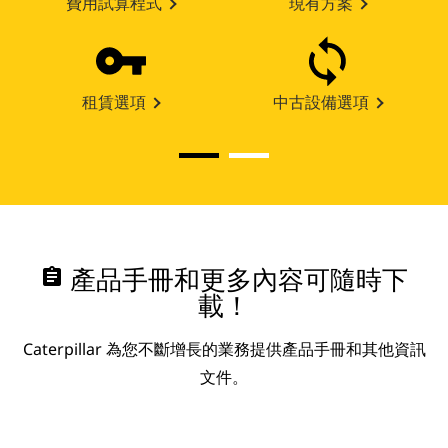
費用試算程式
現有方案
租賃選項
中古設備選項
assignment
產品手冊和更多內容可隨時下
載！
Caterpillar 為您不斷增長的業務提供產品手冊和其他資訊
文件。