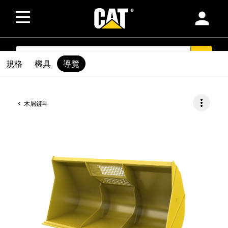
person
SEARCH
search
規格
機具
導覽
more_vert
木屑鏟斗