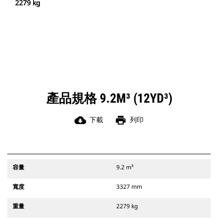
2279 kg
產品規格 9.2M³ (12YD³)
cloud_download
print
下載
列印
容量
9.2 m³
寬度
3327 mm
重量
2279 kg