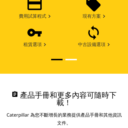
費用試算程式
現有方案
租賃選項
中古設備選項
assignment
產品手冊和更多內容可隨時下
載！
Caterpillar 為您不斷增長的業務提供產品手冊和其他資訊
文件。