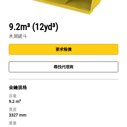
9.2m³ (12yd³)
木屑鏟斗
要求報價
尋找代理商
金鑰規格
容量
9.2 m³
寬度
3327 mm
重量