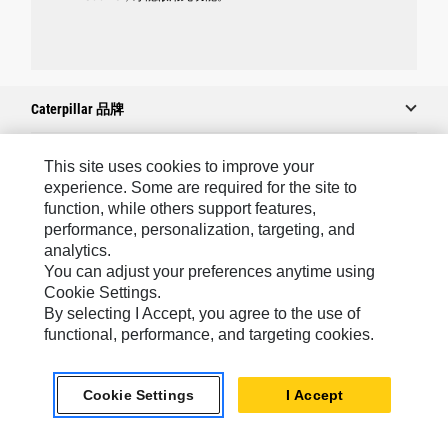
Caterpillar 品牌
This site uses cookies to improve your
Caterpillar.com
experience. Some are required for the site to
function, while others support features,
聯絡 Caterpillar
performance, personalization, targeting, and
analytics.
我的行銷偏好設定
You can adjust your preferences anytime using
網站地圖
Cookie Settings.
By selecting I Accept, you agree to the use of
Cookie Settings
functional, performance, and targeting cookies.
法律
隱私權
Cookie Settings
I Accept
關於 Cat