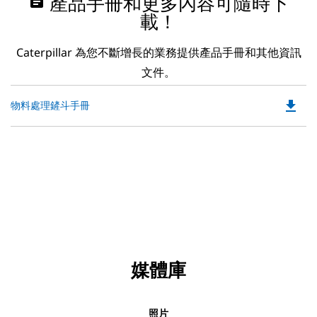
assignment
產品手冊和更多內容可隨時下
載！
Caterpillar 為您不斷增長的業務提供產品手冊和其他資訊
文件。
file_download
Do
物料處理鏟斗手冊
P
O
in
a
N
Ta
媒體庫
照片