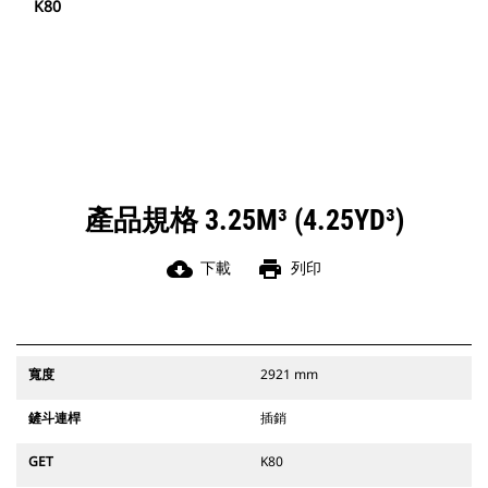
K80
產品規格 3.25M³ (4.25YD³)
cloud_download
print
下載
列印
寬度
2921 mm
鏟斗連桿
插銷
GET
K80