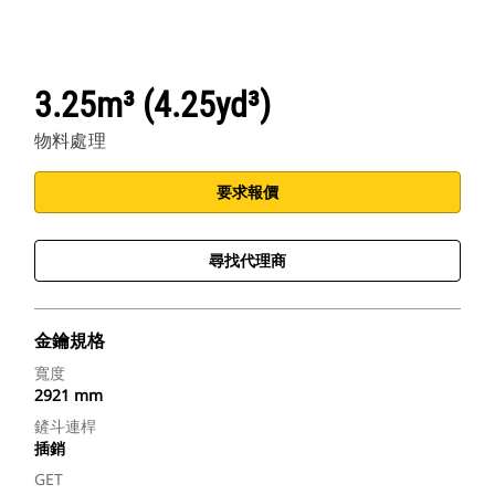
3.25m³ (4.25yd³)
物料處理
要求報價
尋找代理商
金鑰規格
寬度
2921 mm
鏟斗連桿
插銷
GET