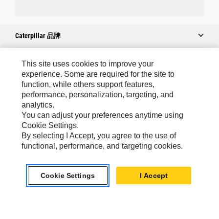
Caterpillar 品牌
This site uses cookies to improve your
Caterpillar.com
experience. Some are required for the site to
function, while others support features,
聯絡 Caterpillar
performance, personalization, targeting, and
analytics.
我的行銷偏好設定
You can adjust your preferences anytime using
網站地圖
Cookie Settings.
By selecting I Accept, you agree to the use of
Cookie Settings
functional, performance, and targeting cookies.
法律
隱私權
Cookie Settings
I Accept
關於 Cat
TW - Chinese
© 2026 Caterpillar. All Rights Reserved.