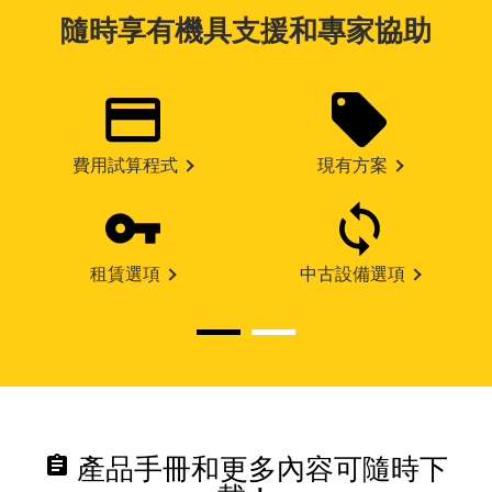
隨時享有機具支援和專家協助
費用試算程式
現有方案
租賃選項
中古設備選項
assignment
產品手冊和更多內容可隨時下