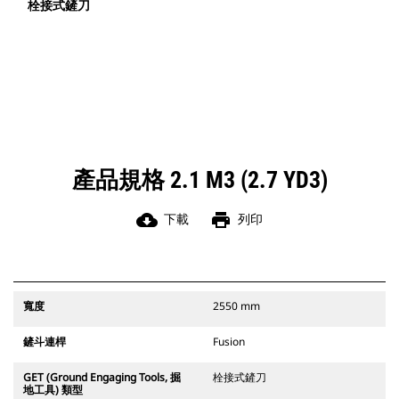
栓接式鏟刀
產品規格 2.1 M3 (2.7 YD3)
cloud_download
print
下載
列印
寬度
2550 mm
鏟斗連桿
Fusion
GET (Ground Engaging Tools, 掘
栓接式鏟刀
地工具) 類型