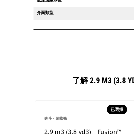
介面類型
了解 2.9 M3 (
已選擇
鏟斗 - 裝載機
2.9 m3 (3.8 yd3)、Fusion™