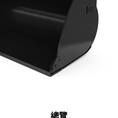
點
規格
機具
導覽
總覽