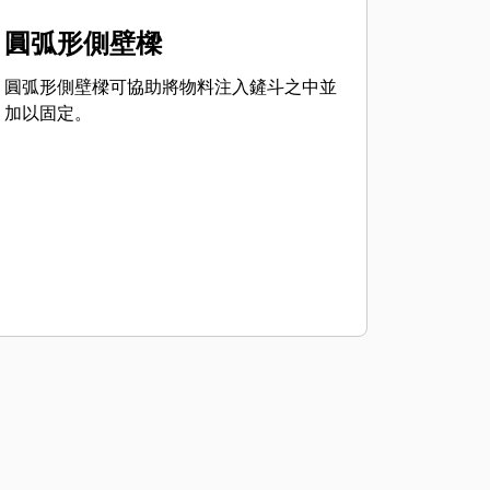
圓弧形側壁樑
圓弧形側壁樑可協助將物料注入鏟斗之中並
加以固定。