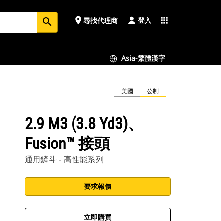
登入
place
apps
尋找代理商
search
Asia-繁體漢字
美國
公制
2.9 M3 (3.8 Yd3)、
Fusion™ 接頭
通用鏟斗 - 高性能系列
要求報價
立即購買