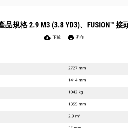
產品規格 2.9 M3 (3.8 YD3)、FUSION™ 接
cloud_download
print
下載
列印
2727 mm
1414 mm
1042 kg
1355 mm
2.9 m³
25 mm