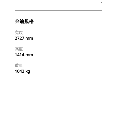
金鑰規格
寬度
2727 mm
高度
1414 mm
重量
1042 kg
立即購買
要求報價