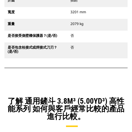
介面
插銷
寬度
3201 mm
重量
2079 kg
是否接受側壁樑保護器？(是/否)
否
是否包含栓接式或焊接式刀刃？
否
(是/否)
了解 通用鏟斗 3.8M³ (5.00YD³) 高性
能系列 如何與客戶經常比較的產品
進行比較。