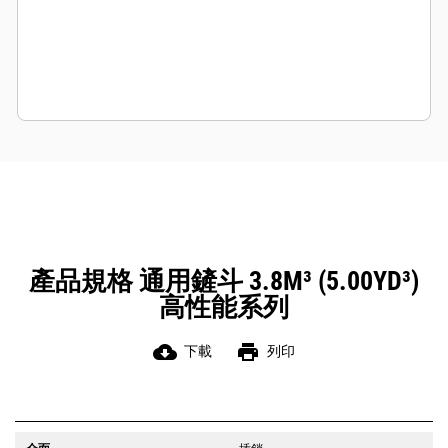
產品規格 通用鏟斗 3.8M³ (5.00YD³)
高性能系列
cloud_download
print
下載
列印