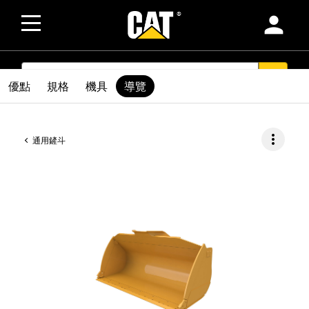
person
SEARCH
search
優點
規格
機具
導覽
more_vert
通用鏟斗