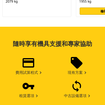
2079 kg
1955 kg
檢
隨時享有機具支援和專家協助
費用試算程式
現有方案
租賃選項
中古設備選項