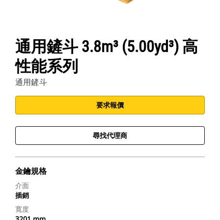
通用鏟斗 3.8m³ (5.00yd³) 高
性能系列
通用鏟斗
要求報價
尋找代理商
金鑰規格
介面
插銷
寬度
3201 mm