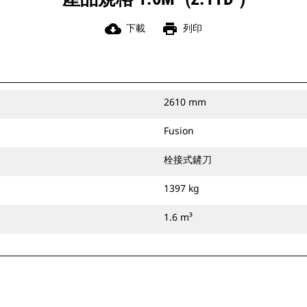
cloud_download
print
下載
列印
2610 mm
Fusion
栓接式鏟刀
1397 kg
1.6 m³