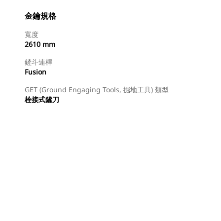
金鑰規格
寬度
2610 mm
鏟斗連桿
Fusion
GET (Ground Engaging Tools, 掘地工具) 類型
栓接式鏟刀
尋找代理商
要求報價