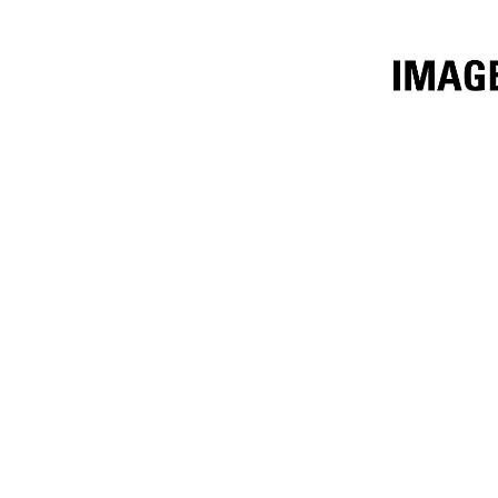
1.6m³ (2.1yd³)
規
變更機型