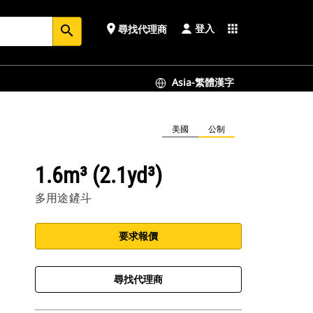
登入
place
apps
尋找代理商
search
Asia-繁體漢字
美國
公制
1.6m³ (2.1yd³)
多用途鏟斗
要求報價
尋找代理商