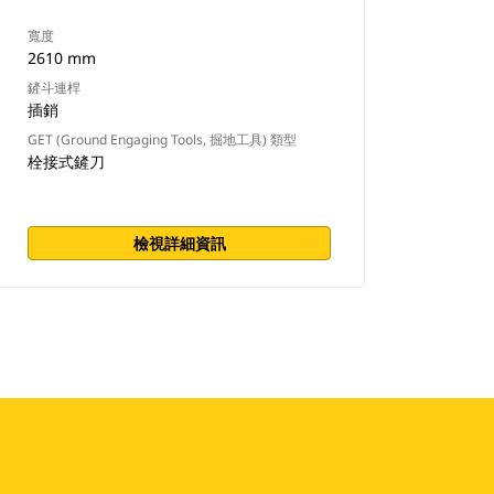
寬度
2610 mm
鏟斗連桿
插銷
GET (Ground Engaging Tools, 掘地工具) 類型
栓接式鏟刀
檢視詳細資訊