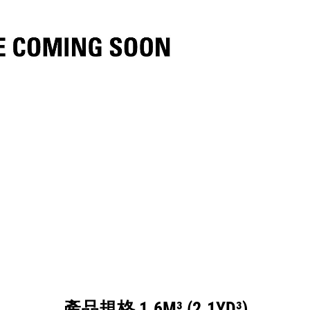
格
機具
導覽
產品規格 1.6M³ (2.1YD³)