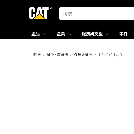
SEARCH
產品
產業
服務與支援
零件
附件
鏟斗 - 裝載機
多用途鏟斗
1.6m³ (2.1yd³)