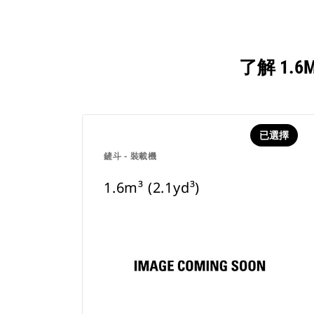
了解 1.
已選擇
鏟斗 - 裝載機
1.6m³ (2.1yd³)