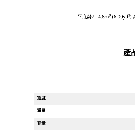
平底鏟斗 4.6m³ (6.00yd
產品
寬度
重量
容量