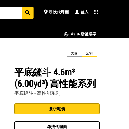
登入
place
apps
尋找代理商
search
Asia-繁體漢字
美國
公制
平底鏟斗 4.6m³
(6.00yd³) 高性能系列
平底鏟斗 - 高性能系列
要求報價
尋找代理商