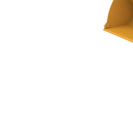
平底鏟斗 4.6m³ (6.00yd³) 高性能系列
優
變更機型