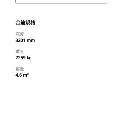
金鑰規格
寬度
3201 mm
重量
2259 kg
容量
4.6 m³
尋找代理商
要求報價