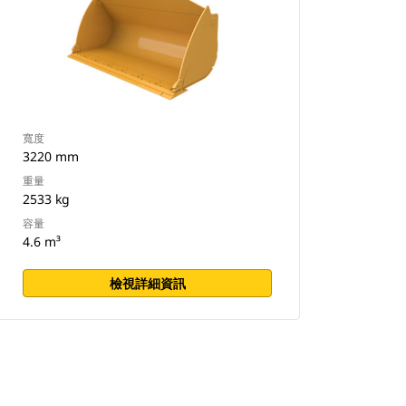
寬度
3220 mm
重量
2533 kg
容量
4.6 m³
檢視詳細資訊