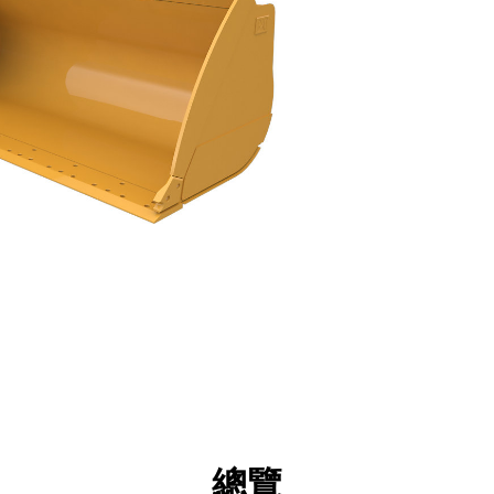
點
規格
機具
導覽
總覽