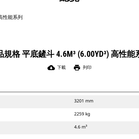
³) 高性能系列
規格 平底鏟斗 4.6M³ (6.00YD³) 高性
cloud_download
print
下載
列印
3201 mm
2259 kg
4.6 m³