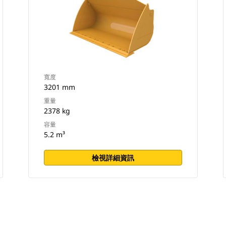
寬度
3201 mm
重量
2378 kg
容量
5.2 m³
檢視詳細資訊