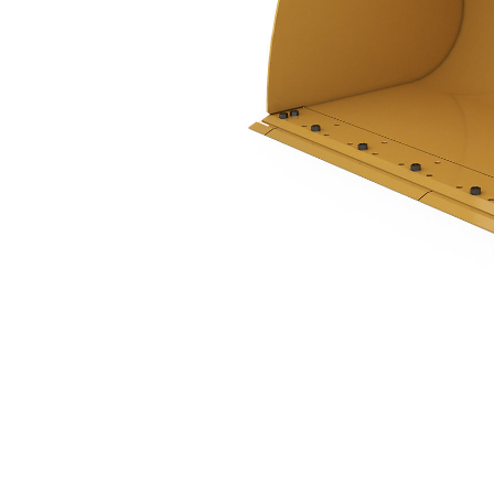
3.8 M3 (5.0 Yd3)、插銷式、栓接式刀刃
優
變更機型