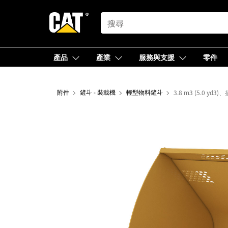
SEARCH
產品
產業
服務與支援
零件
附件
鏟斗 - 裝載機
輕型物料鏟斗
3.8 m3 (5.0 y