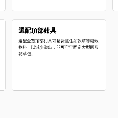
選配頂部鉗具
選配全寬頂部鉗具可緊緊抓住如乾草等鬆散
物料，以減少溢出，並可牢牢固定大型圓形
乾草包。