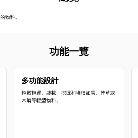
散的物料。
功能一覽
多功能設計
輕鬆拖運、裝載、挖掘和堆積如雪、乾草或
木屑等輕型物料。