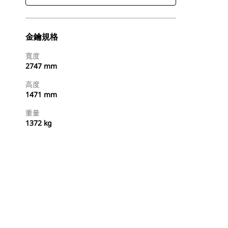
金鑰規格
寬度
2747 mm
高度
1471 mm
重量
1372 kg
立即購買
要求報價