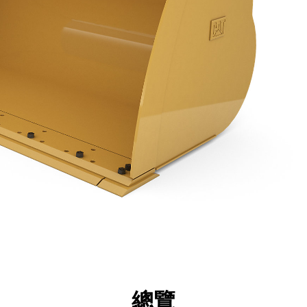
點
規格
機具
導覽
總覽