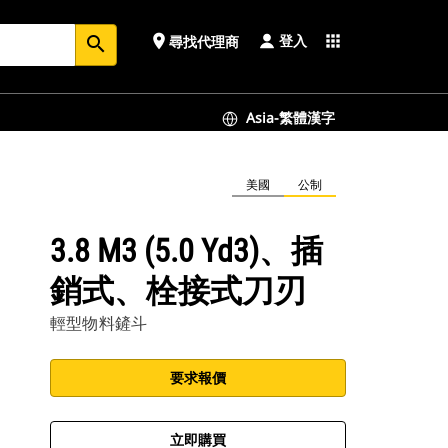
登入
place
apps
尋找代理商
search
Asia-繁體漢字
美國
公制
3.8 M3 (5.0 Yd3)、插
銷式、栓接式刀刃
輕型物料鏟斗
要求報價
立即購買