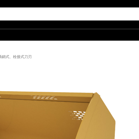
d3)、插銷式、栓接式刀刃