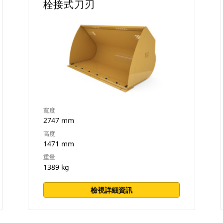
栓接式刀刃
寬度
2747 mm
高度
1471 mm
重量
1389 kg
檢視詳細資訊