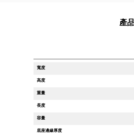
產品
寬度
高度
重量
長度
容量
底座邊緣厚度