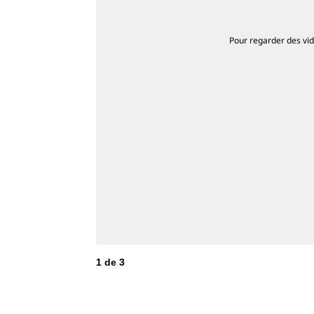
Pour regarder des vidé
1
de
3