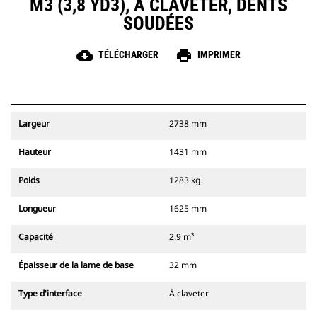
M3 (3,8 YD3), À CLAVETER, DENTS
SOUDÉES
cloud_download
print
TÉLÉCHARGER
IMPRIMER
Largeur
2738 mm
Hauteur
1431 mm
Poids
1283 kg
Longueur
1625 mm
Capacité
2.9 m³
Épaisseur de la lame de base
32 mm
Type d'interface
À claveter