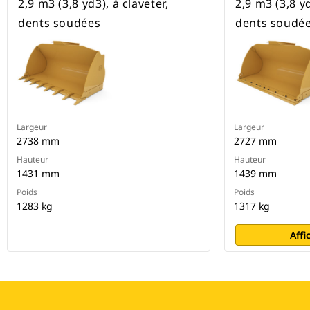
2,9 m3 (3,8 yd3), à claveter,
2,9 m3 (3,8 yd
dents soudées
dents soudé
Largeur
Largeur
2738 mm
2727 mm
Hauteur
Hauteur
1431 mm
1439 mm
Poids
Poids
1283 kg
1317 kg
Affi