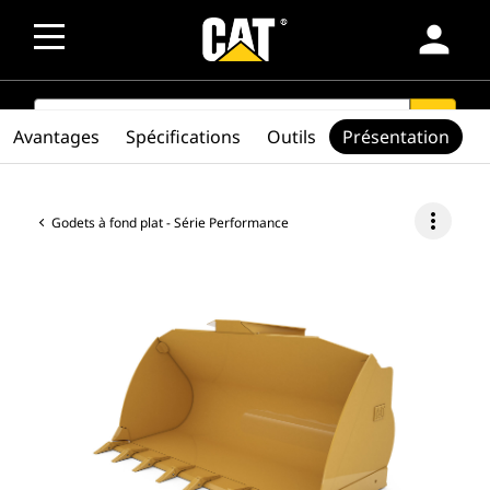
person
SEARCH
search
Avantages
Spécifications
Outils
Présentation
more_vert
Godets à fond plat - Série Performance