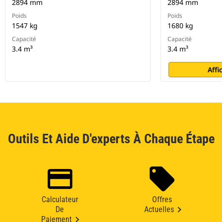
2894 mm
2894 mm
Poids
Poids
1547 kg
1680 kg
Capacité
Capacité
3.4 m³
3.4 m³
Affi
Outils Et Aide D'experts À Chaque Étape
Calculateur
Offres
De
Actuelles
Paiement