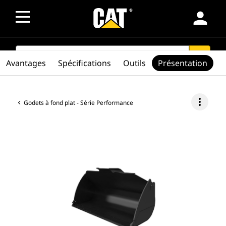
person
SEARCH
search
Avantages
Spécifications
Outils
Présentation
more_vert
Godets à fond plat - Série Performance