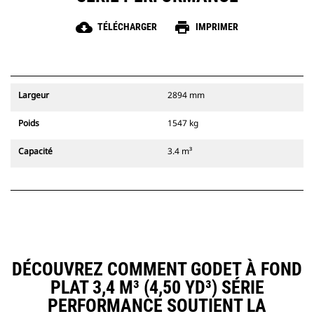
cloud_download
print
TÉLÉCHARGER
IMPRIMER
Largeur
2894 mm
Poids
1547 kg
Capacité
3.4 m³
DÉCOUVREZ COMMENT GODET À FOND
PLAT 3,4 M³ (4,50 YD³) SÉRIE
PERFORMANCE SOUTIENT LA