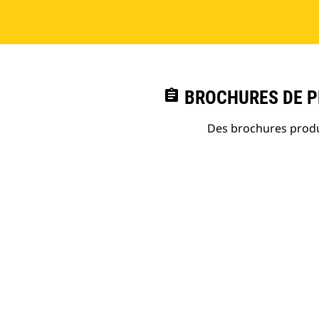
assignment
BROCHURES DE PR
Des brochures produi