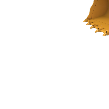
Godet Roche 4,0 M³ (5,23 Yd³)
Ava
Modifier le modèle