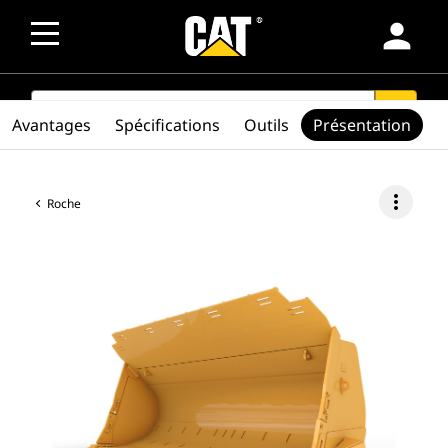
person
SEARCH
search
Avantages
Spécifications
Outils
Présentation
more_vert
Roche