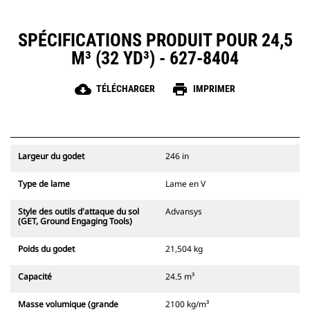
SPÉCIFICATIONS PRODUIT POUR 24,5
M³ (32 YD³) - 627-8404
cloud_download
print
TÉLÉCHARGER
IMPRIMER
Largeur du godet
246 in
Type de lame
Lame en V
Style des outils d'attaque du sol
Advansys
(GET, Ground Engaging Tools)
Poids du godet
21,504 kg
Capacité
24.5 m³
Masse volumique (grande
2100 kg/m³