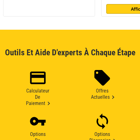
Affi
Outils Et Aide D'experts À Chaque Étape
Calculateur
Offres
De
Actuelles
Paiement
Options
Options