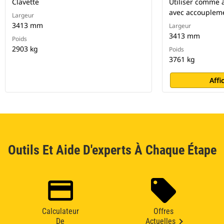
Clavette
Utiliser comme a
avec accoupleme
Largeur
3413 mm
Largeur
3413 mm
Poids
2903 kg
Poids
3761 kg
Affi
Outils Et Aide D'experts À Chaque Étape
Calculateur
Offres
De
Actuelles