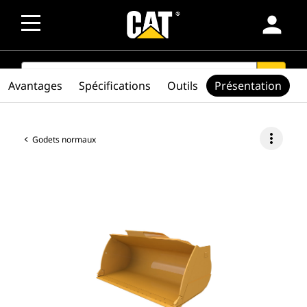
person
SEARCH
search
Avantages
Spécifications
Outils
Présentation
more_vert
Godets normaux