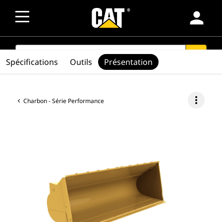
person
SEARCH
search
Spécifications
Outils
Présentation
more_vert
Charbon - Série Performance