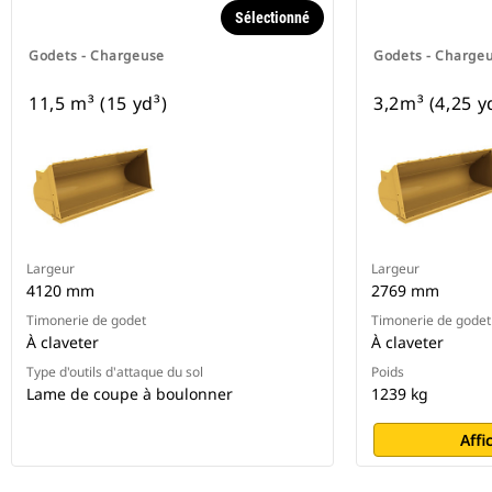
Sélectionné
Godets - Chargeuse
Godets - Charge
11,5 m³ (15 yd³)
3,2m³ (4,25 y
Largeur
Largeur
4120 mm
2769 mm
Timonerie de godet
Timonerie de godet
À claveter
À claveter
Type d'outils d'attaque du sol
Poids
Lame de coupe à boulonner
1239 kg
Affi