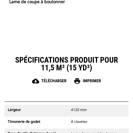
Lame de coupe à boulonner
SPÉCIFICATIONS PRODUIT POUR
11,5 M³ (15 YD³)
cloud_download
print
TÉLÉCHARGER
IMPRIMER
Largeur
4120 mm
Timonerie de godet
À claveter