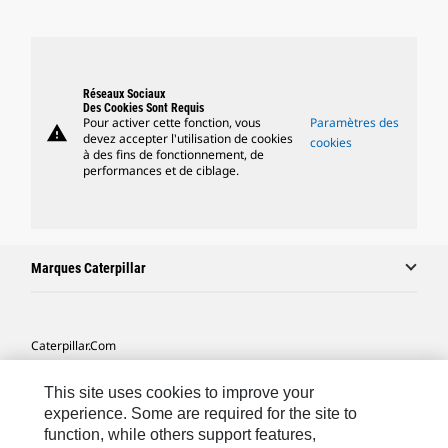
Réseaux Sociaux
Des Cookies Sont Requis
Pour activer cette fonction, vous
Paramètres des
warning
devez accepter l'utilisation de cookies
cookies
à des fins de fonctionnement, de
performances et de ciblage.
Marques Caterpillar
Caterpillar.com
Contacter Caterpillar
This site uses cookies to improve your
Mes Préférences Marketing
experience. Some are required for the site to
function, while others support features,
Plan Du Site