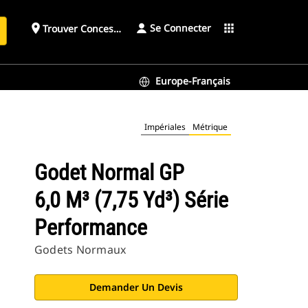
Se Connecter
place
apps
Trouver Concessionnaire
h
Europe-Français
Impériales
Métrique
Godet Normal GP
6,0 M³ (7,75 Yd³) Série
Performance
Godets Normaux
Demander Un Devis