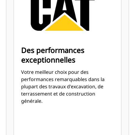
godets Cat sont conçus pour creuser
dans les matériaux rapidement afin
d'améliorer l'efficacité de
fonctionnement globale de votre
machine.
Chargez plus de matière plus
rapidement. La forme et les barres
Des performances
latérales du godet permettent une
exceptionnelles
rétention optimale des matériaux
dans le godet à chaque charge.
Votre meilleur choix pour des
performances remarquables dans la
plupart des travaux d'excavation, de
terrassement et de construction
générale.