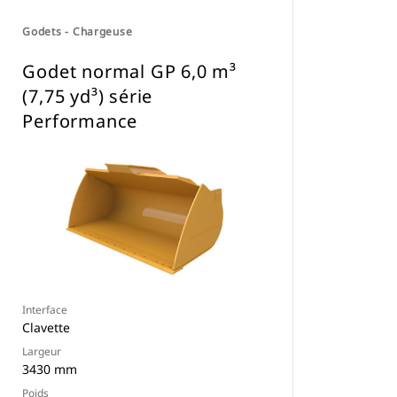
équipements.
Godets - Chargeuse
Les attaches spéciales CW sont
disponibles pour toutes les pelles
Godet normal GP 6,0 m³
hydrauliques à chaines et sur pneus.
(7,75 yd³) série
Performance
Interface
Clavette
Largeur
3430 mm
Poids