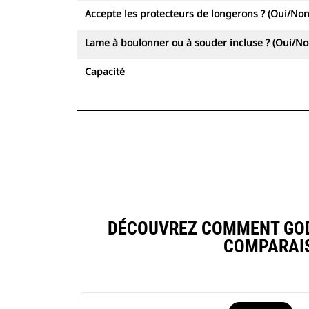
dures et abrasives, il existe une
Accepte les protecteurs de longerons ? (Oui/Non
pointe pour chaque application.
Lame à boulonner ou à souder incluse ? (Oui/No
Capacité
DÉCOUVREZ COMMENT GODE
COMPARAIS