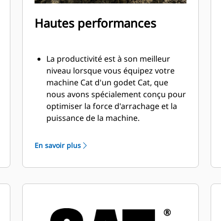
Hautes performances
La productivité est à son meilleur
niveau lorsque vous équipez votre
machine Cat d'un godet Cat, que
nous avons spécialement conçu pour
optimiser la force d'arrachage et la
puissance de la machine.
Le profil d'enveloppe à rayon double
améliore le flux des matières dans le
En savoir plus
godet. Le dégagement de talon accru
garantit que le fond du godet ne
frotte pas, ce qui réduit les coûts
d'entretien.
La consommation de carburant est
maximale lors de l'excavation. Les