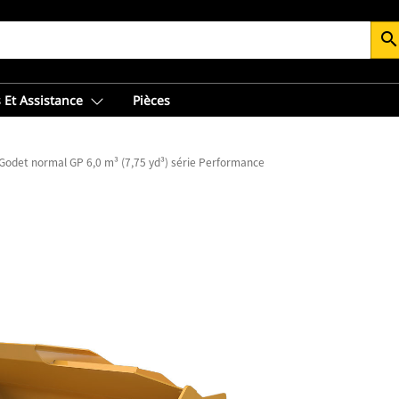
searc
 Et Assistance
Pièces
Godet normal GP 6,0 m³ (7,75 yd³) série Performance