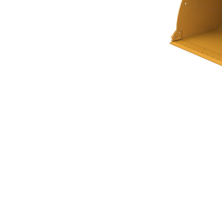
Godet Normal GP 6,0 M³ (7,75 Yd³) Série Performance
Ava
Modifier le modèle