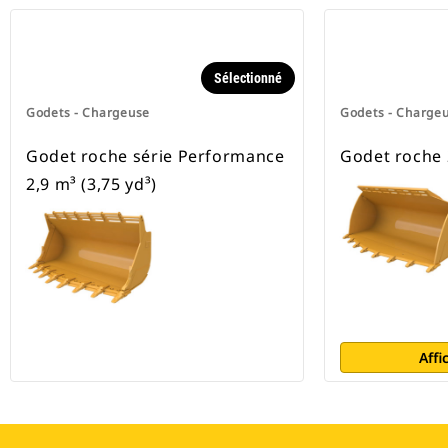
Sélectionné
Godets - Chargeuse
Godets - Charge
Godet roche série Performance
Godet roche 2
2,9 m³ (3,75 yd³)
Affi