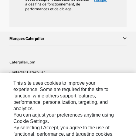
cookies
à des fins de fonctionnement, de
performances et de ciblage.
Marques Caterpillar
Caterpillar.com
Contacter Caterpillar
Mes Préférences Marketing
This site uses cookies to improve your
experience. Some are required for the site to
Plan Du Site
function, while others support features,
performance, personalization, targeting, and
Cookie Settings
analytics.
Légales
You can adjust your preferences anytime using
Cookie Settings.
Confidentialité
By selecting I Accept, you agree to the use of
functional, performance, and targeting cookies.